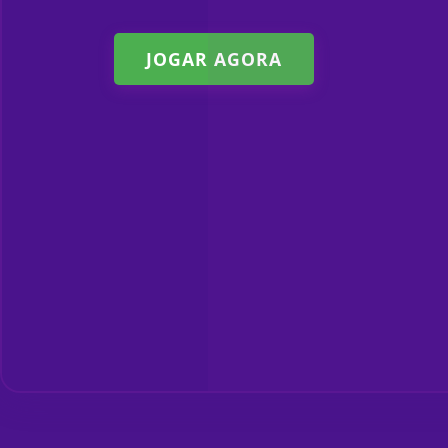
JOGAR AGORA