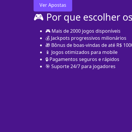
Ver Apostas
🎮 Por que escolher os
🎮 Mais de 2000 jogos disponíveis
💰 Jackpots progressivos milionários
🎁 Bônus de boas-vindas de até R$ 100
📱 Jogos otimizados para mobile
🔒 Pagamentos seguros e rápidos
🎯 Suporte 24/7 para jogadores