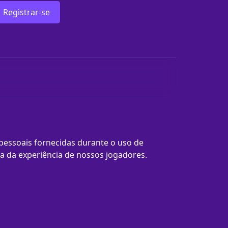
Registrar-se
pessoais fornecidas durante o uso de
ua da experiência de nossos jogadores.