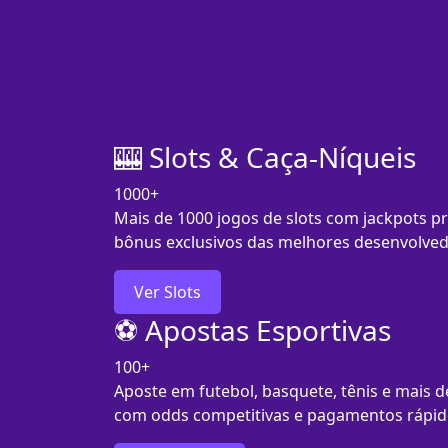
🎰 Slots & Caça-Níqueis
1000+
Mais de 1000 jogos de slots com jackpots pr
bônus exclusivos das melhores desenvolved
Ver Slots
⚽ Apostas Esportivas
100+
Aposte em futebol, basquete, tênis e mais d
com odds competitivas e pagamentos rápid