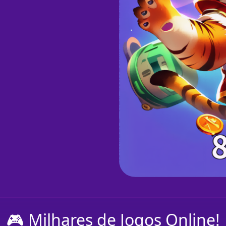
🎮 Milhares de Jogos Online!