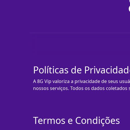
Políticas de Privacida
A 8G Vip valoriza a privacidade de seus us
nossos serviços. Todos os dados coletados s
Termos e Condições