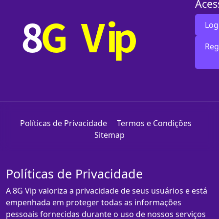
Aces
Log
Reg
Políticas de Privacidade
Termos e Condições
Sitemap
Políticas de Privacidade
A 8G Vip valoriza a privacidade de seus usuários e está
empenhada em proteger todas as informações
pessoais fornecidas durante o uso de nossos serviços