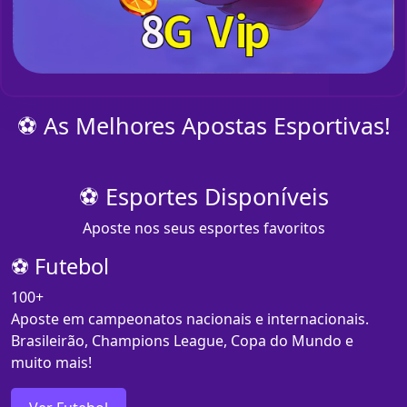
⚽ As Melhores Apostas Esportivas!
⚽ Esportes Disponíveis
Aposte nos seus esportes favoritos
⚽ Futebol
100+
Aposte em campeonatos nacionais e internacionais.
Brasileirão, Champions League, Copa do Mundo e
muito mais!