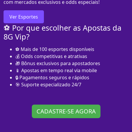
com mercados exclusivos e odds especiais!
Ver Esportes
⚽ Por que escolher as Apostas da
8G Vip?
⚽ Mais de 100 esportes disponíveis
💰 Odds competitivas e atrativas
🎁 Bônus exclusivos para apostadores
📱 Apostas em tempo real via mobile
🔒 Pagamentos seguros e rápidos
🎯 Suporte especializado 24/7
CADASTRE-SE AGORA