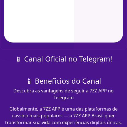
📱 Canal Oficial no Telegram!
📱 Benefícios do Canal
Descubra as vantagens de seguir a 7ZZ APP no
Telegram
Globalmente, a 7ZZ APP é uma das plataformas de
cassino mais populares — a 7ZZ APP Brasil quer
transformar sua vida com experiências digitais únicas.