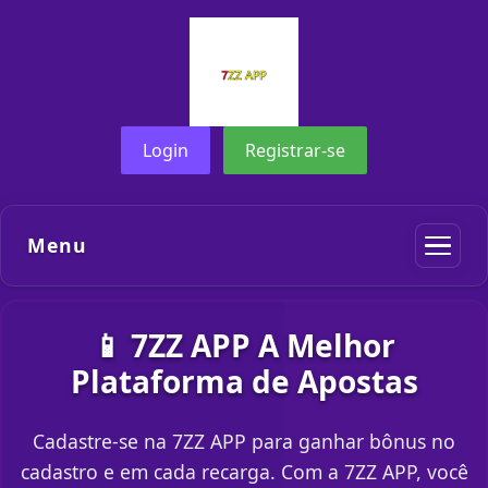
Login
Registrar-se
Menu
📱 7ZZ APP A Melhor
Plataforma de Apostas
Cadastre-se na 7ZZ APP para ganhar bônus no
cadastro e em cada recarga. Com a 7ZZ APP, você