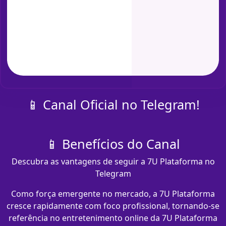
📱 Canal Oficial no Telegram!
📱 Benefícios do Canal
Descubra as vantagens de seguir a 7U Plataforma no
Telegram
Como força emergente no mercado, a 7U Plataforma
cresce rapidamente com foco profissional, tornando-se
referência no entretenimento online da 7U Plataforma