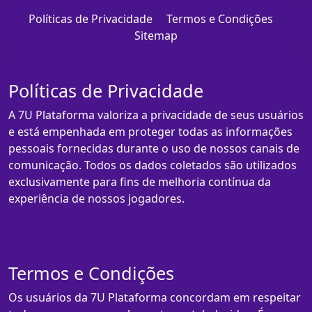
Políticas de Privacidade
Termos e Condições
Sitemap
Políticas de Privacidade
A 7U Plataforma valoriza a privacidade de seus usuários
e está empenhada em proteger todas as informações
pessoais fornecidas durante o uso de nossos canais de
comunicação. Todos os dados coletados são utilizados
exclusivamente para fins de melhoria contínua da
experiência de nossos jogadores.
Termos e Condições
Os usuários da 7U Plataforma concordam em respeitar