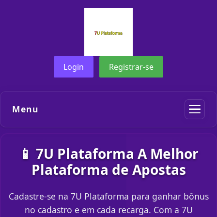
Login
Registrar-se
Menu
📱 7U Plataforma A Melhor
Plataforma de Apostas
Cadastre-se na 7U Plataforma para ganhar bônus
no cadastro e em cada recarga. Com a 7U