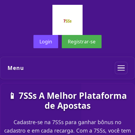
Login
Registrar-se
Menu
📱 7SSs A Melhor Plataforma
de Apostas
Cadastre-se na 7SSs para ganhar bônus no
cadastro e em cada recarga. Com a 7SSs, você tem