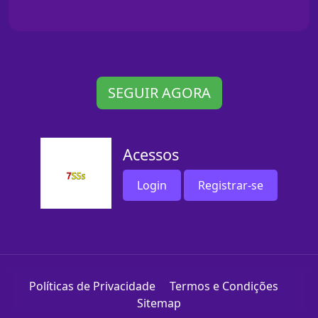
SEGUIR AGORA
Acessos
Login
Registrar-se
Políticas de Privacidade
Termos e Condições
Sitemap