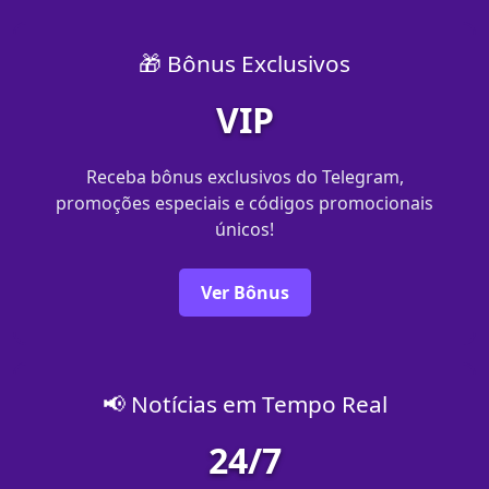
🎁 Bônus Exclusivos
VIP
Receba bônus exclusivos do Telegram,
promoções especiais e códigos promocionais
únicos!
Ver Bônus
📢 Notícias em Tempo Real
24/7