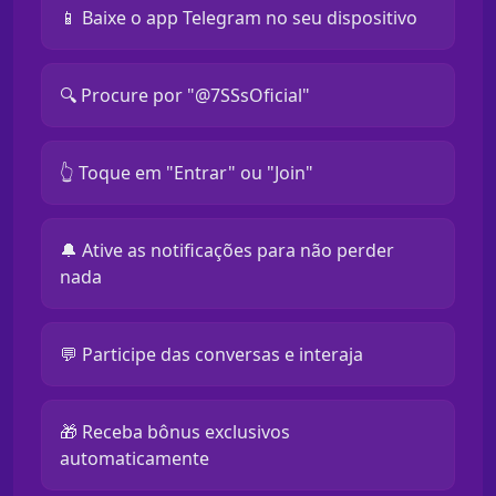
📱 Baixe o app Telegram no seu dispositivo
🔍 Procure por "@7SSsOficial"
👆 Toque em "Entrar" ou "Join"
🔔 Ative as notificações para não perder
nada
💬 Participe das conversas e interaja
🎁 Receba bônus exclusivos
automaticamente