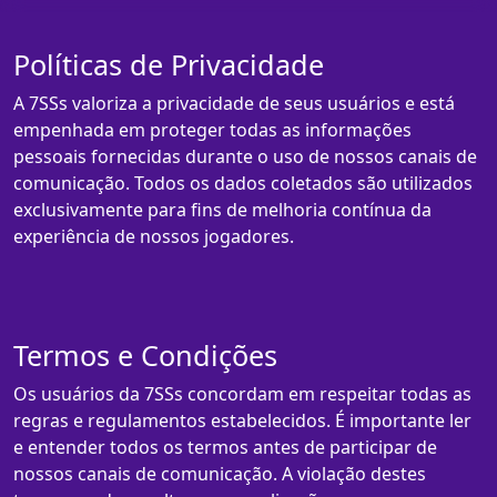
Políticas de Privacidade
A 7SSs valoriza a privacidade de seus usuários e está
empenhada em proteger todas as informações
pessoais fornecidas durante o uso de nossos canais de
comunicação. Todos os dados coletados são utilizados
exclusivamente para fins de melhoria contínua da
experiência de nossos jogadores.
Termos e Condições
Os usuários da 7SSs concordam em respeitar todas as
regras e regulamentos estabelecidos. É importante ler
e entender todos os termos antes de participar de
nossos canais de comunicação. A violação destes