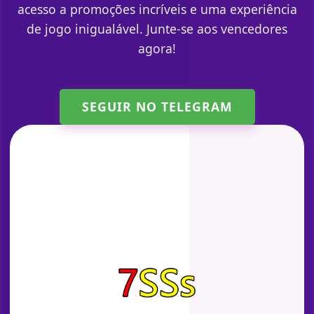
acesso a promoções incríveis e uma experiência
de jogo inigualável. Junte-se aos vencedores
agora!
SEGUIR NO TELEGRAM