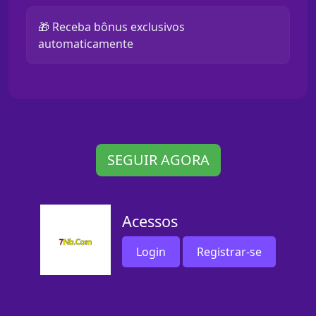
🎁 Receba bônus exclusivos
automaticamente
SEGUIR AGORA
Acessos
Login
Registrar-se