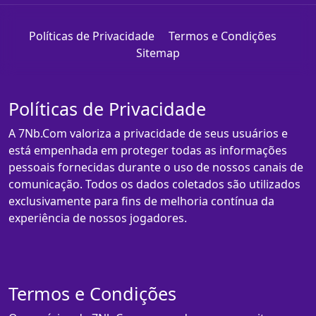
Políticas de Privacidade
Termos e Condições
Sitemap
Políticas de Privacidade
A 7Nb.Com valoriza a privacidade de seus usuários e
está empenhada em proteger todas as informações
pessoais fornecidas durante o uso de nossos canais de
comunicação. Todos os dados coletados são utilizados
exclusivamente para fins de melhoria contínua da
experiência de nossos jogadores.
Termos e Condições