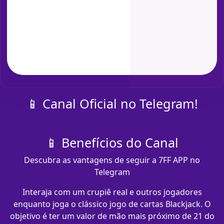
📱 Canal Oficial no Telegram!
📱 Benefícios do Canal
Descubra as vantagens de seguir a 7FF APP no
Telegram
Interaja com um crupiê real e outros jogadores
enquanto joga o clássico jogo de cartas Blackjack. O
objetivo é ter um valor de mão mais próximo de 21 do