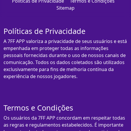
Políticas de Privacidade
Termos e Condições
Sitemap
Políticas de Privacidade
A 7FF APP valoriza a privacidade de seus usuários e está
empenhada em proteger todas as informações
pessoais fornecidas durante o uso de nossos canais de
comunicação. Todos os dados coletados são utilizados
exclusivamente para fins de melhoria contínua da
experiência de nossos jogadores.
Termos e Condições
Os usuários da 7FF APP concordam em respeitar todas
as regras e regulamentos estabelecidos. É importante