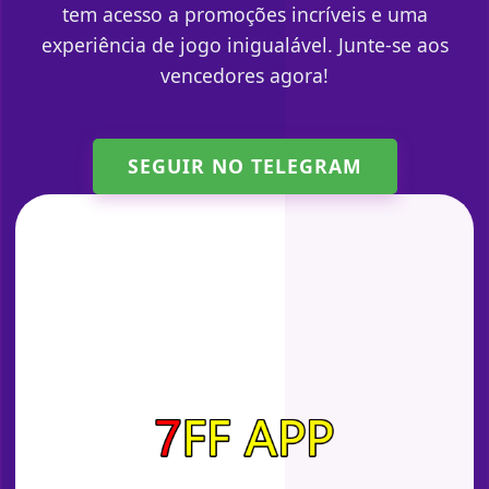
tem acesso a promoções incríveis e uma
experiência de jogo inigualável. Junte-se aos
vencedores agora!
SEGUIR NO TELEGRAM