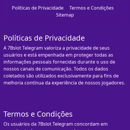
Políticas de Privacidade
Termos e Condições
Sitemap
Políticas de Privacidade
A 7Bslot Telegram valoriza a privacidade de seus
usuários e está empenhada em proteger todas as
informações pessoais fornecidas durante o uso de
nossos canais de comunicação. Todos os dados
coletados são utilizados exclusivamente para fins de
melhoria contínua da experiência de nossos jogadores.
Termos e Condições
Os usuários da 7Bslot Telegram concordam em