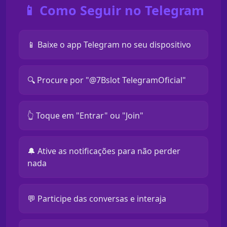
📱 Como Seguir no Telegram
📱 Baixe o app Telegram no seu dispositivo
🔍 Procure por "@7Bslot TelegramOficial"
👆 Toque em "Entrar" ou "Join"
🔔 Ative as notificações para não perder
nada
💬 Participe das conversas e interaja