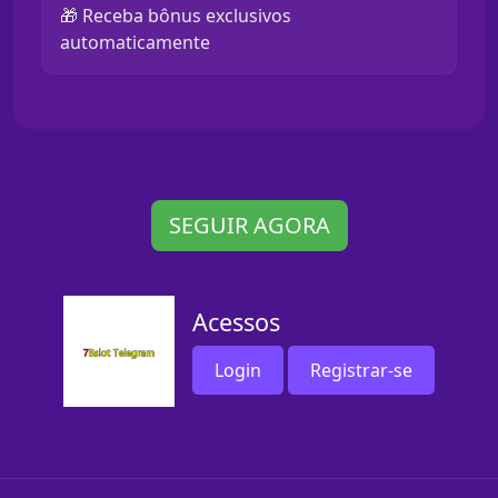
🎁 Receba bônus exclusivos
automaticamente
SEGUIR AGORA
Acessos
Login
Registrar-se