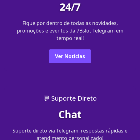
24/7
Fique por dentro de todas as novidades,
promoções e eventos da 7Bslot Telegram em
tempo real!
Ver Notícias
💬 Suporte Direto
Chat
Suporte direto via Telegram, respostas rápidas e
atendimento personalizado!