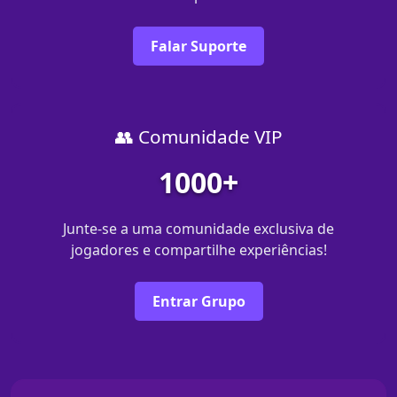
Falar Suporte
👥 Comunidade VIP
1000+
Junte-se a uma comunidade exclusiva de
jogadores e compartilhe experiências!
Entrar Grupo