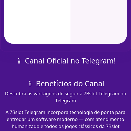
📱 Canal Oficial no Telegram!
📱 Benefícios do Canal
Descubra as vantagens de seguir a 7Bslot Telegram no
Telegram
A 7Bslot Telegram incorpora tecnologia de ponta para
entregar um software moderno — com atendimento
humanizado e todos os jogos clássicos da 7Bslot