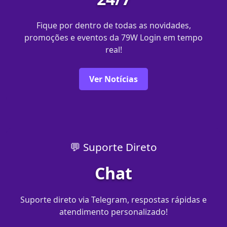
Fique por dentro de todas as novidades,
promoções e eventos da 79W Login em tempo
real!
Ver Notícias
💬 Suporte Direto
Chat
Suporte direto via Telegram, respostas rápidas e
atendimento personalizado!