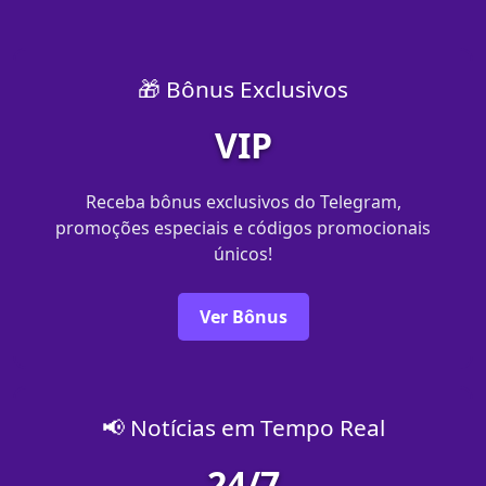
🎁 Bônus Exclusivos
VIP
Receba bônus exclusivos do Telegram,
promoções especiais e códigos promocionais
únicos!
Ver Bônus
📢 Notícias em Tempo Real
24/7