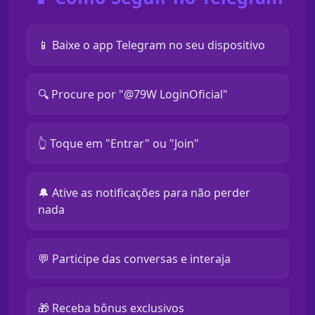
📱 Baixe o app Telegram no seu dispositivo
🔍 Procure por "@79W LoginOficial"
👆 Toque em "Entrar" ou "Join"
🔔 Ative as notificações para não perder
nada
💬 Participe das conversas e interaja
🎁 Receba bônus exclusivos