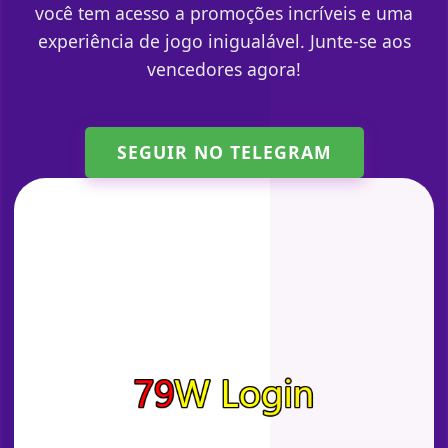
você tem acesso a promoções incríveis e uma
experiência de jogo inigualável. Junte-se aos
vencedores agora!
SEGUIR NO TELEGRAM