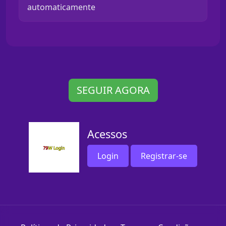
automaticamente
SEGUIR AGORA
Acessos
Login
Registrar-se