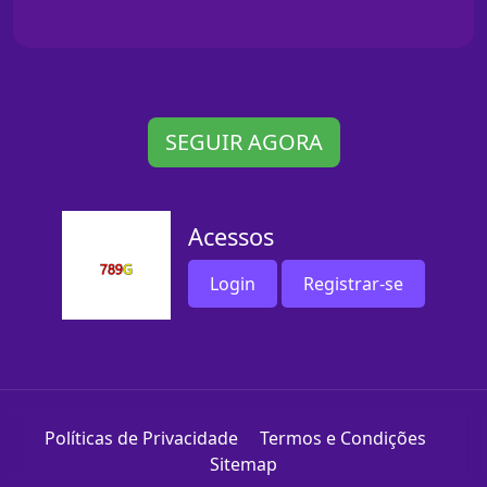
SEGUIR AGORA
Acessos
Login
Registrar-se
Políticas de Privacidade
Termos e Condições
Sitemap