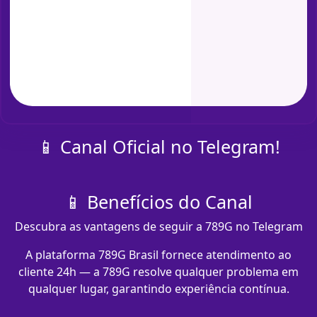
📱 Canal Oficial no Telegram!
📱 Benefícios do Canal
Descubra as vantagens de seguir a 789G no Telegram
A plataforma 789G Brasil fornece atendimento ao
cliente 24h — a 789G resolve qualquer problema em
qualquer lugar, garantindo experiência contínua.