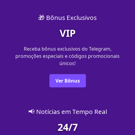
🎁 Bônus Exclusivos
VIP
Receba bônus exclusivos do Telegram,
promoções especiais e códigos promocionais
únicos!
Ver Bônus
📢 Notícias em Tempo Real
24/7