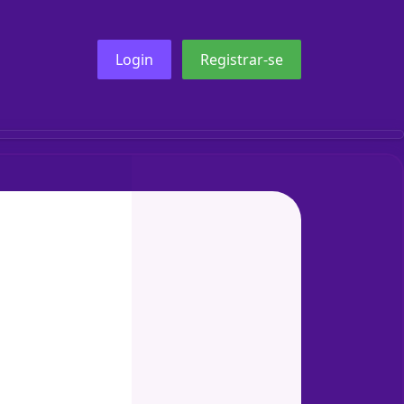
Login
Registrar-se