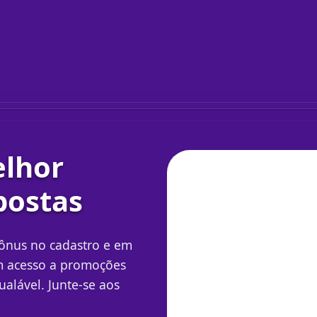
elhor
postas
ônus no cadastro e em
m acesso a promoções
ualável. Junte-se aos