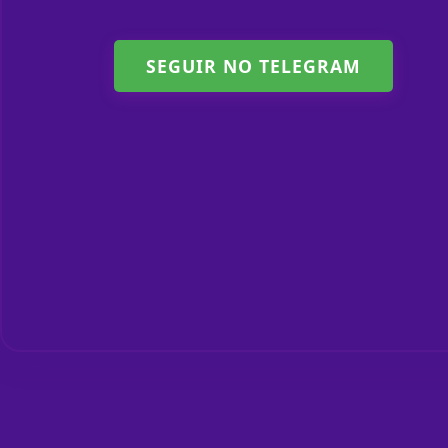
SEGUIR NO TELEGRAM