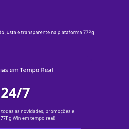
o justa e transparente na plataforma 77Pg
cias em Tempo Real
24/7
e todas as novidades, promoções e
 77Pg Win em tempo real!