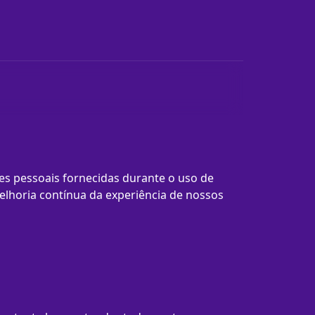
es pessoais fornecidas durante o uso de
elhoria contínua da experiência de nossos