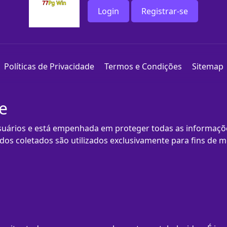
Login
Registrar-se
Políticas de Privacidade
Termos e Condições
Sitemap
de
usuários e está empenhada em proteger todas as informaçõ
os coletados são utilizados exclusivamente para fins de m