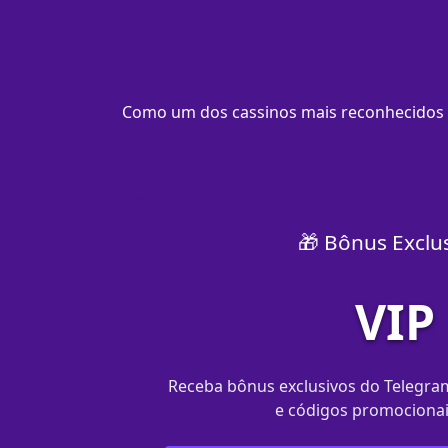
Como um dos cassinos mais reconhecidos d
🎁 Bônus Exclu
VIP
Receba bônus exclusivos do Telegra
e códigos promocionai