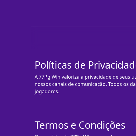
Políticas de Privacida
A 77Pg Win valoriza a privacidade de seus 
nossos canais de comunicação. Todos os dad
jogadores.
Termos e Condições