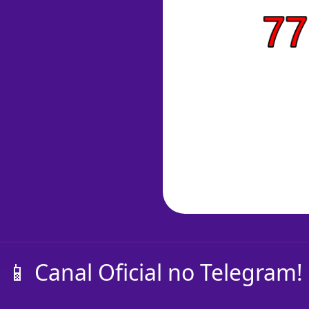
📱 Canal Oficial no Telegram!