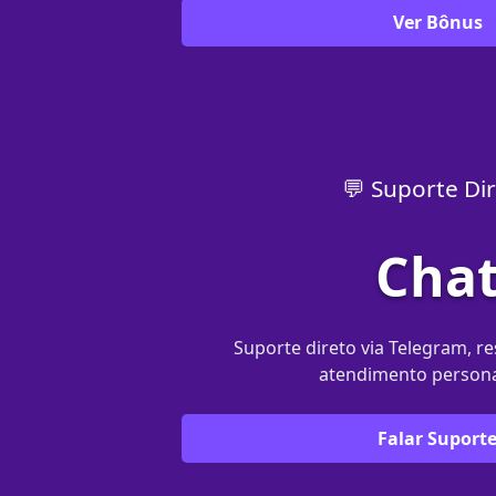
Ver Bônus
💬 Suporte Di
Cha
Suporte direto via Telegram, r
atendimento persona
Falar Suport