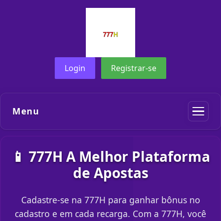
Login
Registrar-se
Menu
📱 777H A Melhor Plataforma
de Apostas
Cadastre-se na 777H para ganhar bônus no
cadastro e em cada recarga. Com a 777H, você