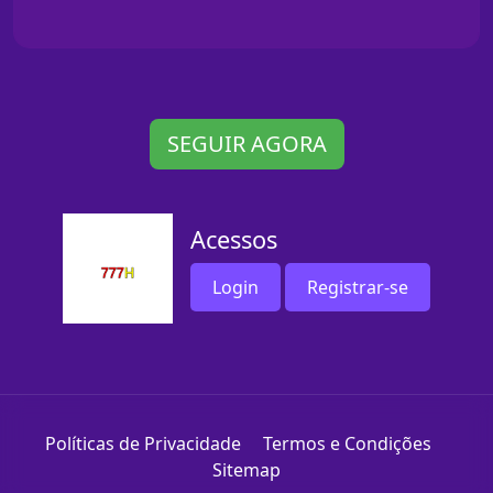
SEGUIR AGORA
Acessos
Login
Registrar-se
Políticas de Privacidade
Termos e Condições
Sitemap