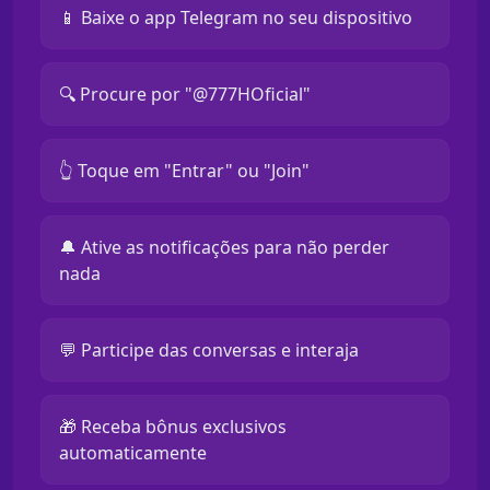
📱 Baixe o app Telegram no seu dispositivo
🔍 Procure por "@777HOficial"
👆 Toque em "Entrar" ou "Join"
🔔 Ative as notificações para não perder
nada
💬 Participe das conversas e interaja
🎁 Receba bônus exclusivos
automaticamente