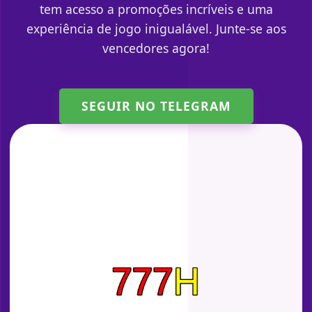
tem acesso a promoções incríveis e uma
experiência de jogo inigualável. Junte-se aos
vencedores agora!
SEGUIR NO TELEGRAM