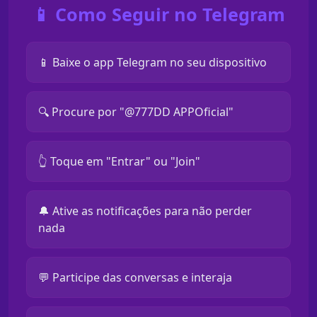
📱 Como Seguir no Telegram
📱 Baixe o app Telegram no seu dispositivo
🔍 Procure por "@777DD APPOficial"
👆 Toque em "Entrar" ou "Join"
🔔 Ative as notificações para não perder
nada
💬 Participe das conversas e interaja