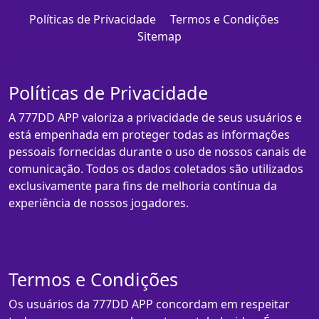
Políticas de Privacidade
Termos e Condições
Sitemap
Políticas de Privacidade
A 777DD APP valoriza a privacidade de seus usuários e
está empenhada em proteger todas as informações
pessoais fornecidas durante o uso de nossos canais de
comunicação. Todos os dados coletados são utilizados
exclusivamente para fins de melhoria contínua da
experiência de nossos jogadores.
Termos e Condições
Os usuários da 777DD APP concordam em respeitar