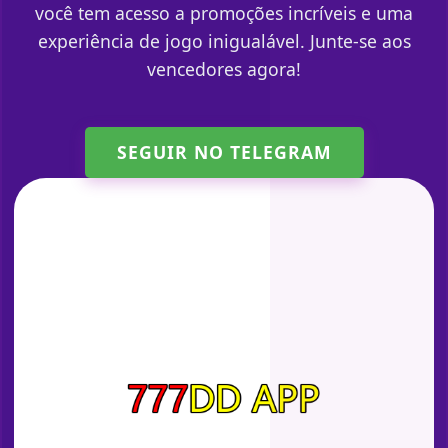
você tem acesso a promoções incríveis e uma
experiência de jogo inigualável. Junte-se aos
vencedores agora!
SEGUIR NO TELEGRAM