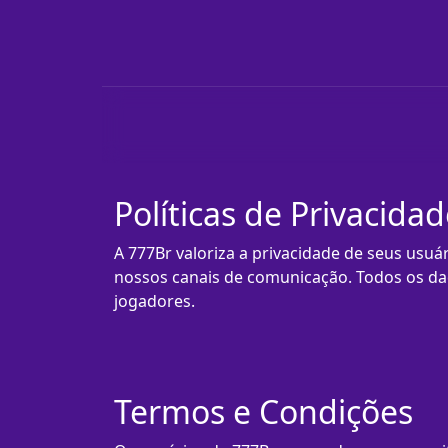
Políticas de Privacida
A 777Br valoriza a privacidade de seus usu
nossos canais de comunicação. Todos os dad
jogadores.
Termos e Condições