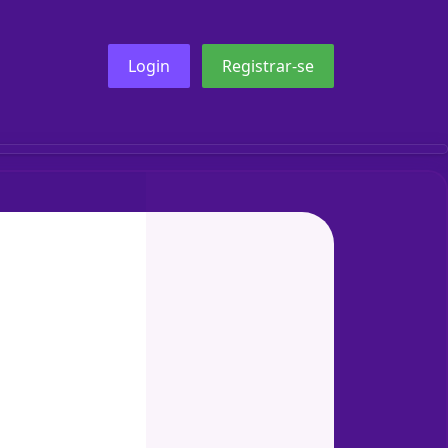
Login
Registrar-se