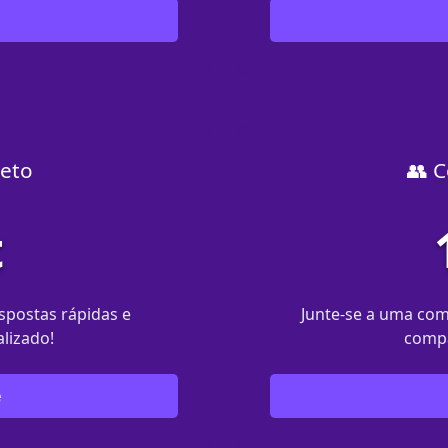
reto
👥 
t
espostas rápidas e
Junte-se a uma com
lizado!
compa
e