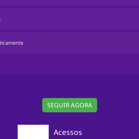
a
aticamente
SEGUIR AGORA
Acessos