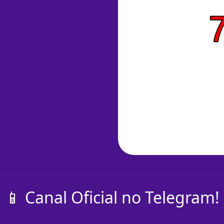
📱 Canal Oficial no Telegram!