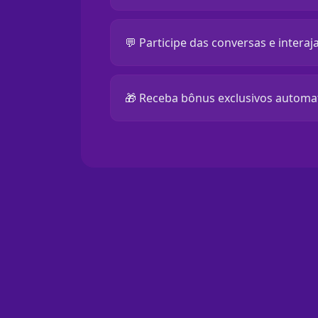
💬 Participe das conversas e interaj
🎁 Receba bônus exclusivos autom