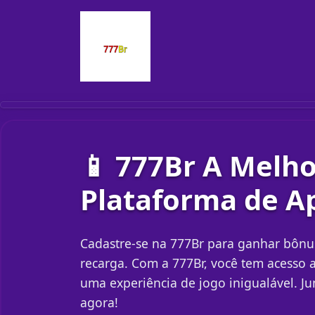
📱 777Br A Melh
Plataforma de A
Cadastre-se na 777Br para ganhar bônu
recarga. Com a 777Br, você tem acesso a
uma experiência de jogo inigualável. J
agora!