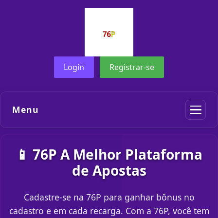
Login
Registrar-se
Menu
📱 76P A Melhor Plataforma
de Apostas
Cadastre-se na 76P para ganhar bônus no
cadastro e em cada recarga. Com a 76P, você tem