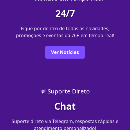
24/7
Fique por dentro de todas as novidades,
promoções e eventos da 76P em tempo real!
Ver Notícias
💬 Suporte Direto
Chat
Suporte direto via Telegram, respostas rápidas e
atendimento personalizado!