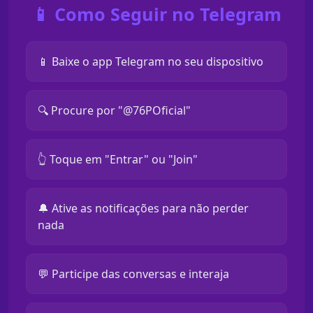
📱 Como Seguir no Telegram
📱 Baixe o app Telegram no seu dispositivo
🔍 Procure por "@76POficial"
👆 Toque em "Entrar" ou "Join"
🔔 Ative as notificações para não perder
nada
💬 Participe das conversas e interaja