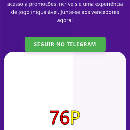
acesso a promoções incríveis e uma experiência
de jogo inigualável. Junte-se aos vencedores
agora!
SEGUIR NO TELEGRAM