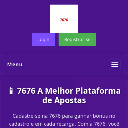
Login
Registrar-se
Menu
📱 7676 A Melhor Plataforma
de Apostas
Cadastre-se na 7676 para ganhar bônus no
cadastro e em cada recarga. Com a 7676, você