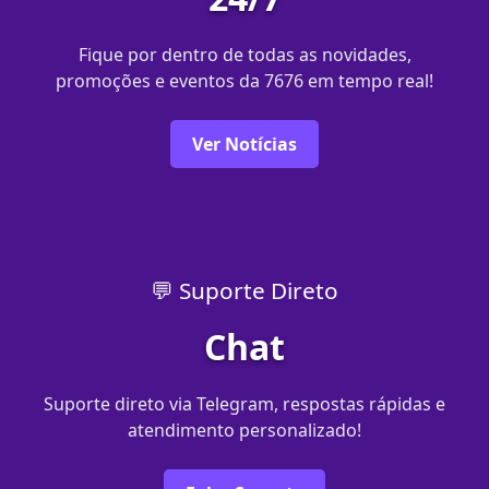
Fique por dentro de todas as novidades,
promoções e eventos da 7676 em tempo real!
Ver Notícias
💬 Suporte Direto
Chat
Suporte direto via Telegram, respostas rápidas e
atendimento personalizado!