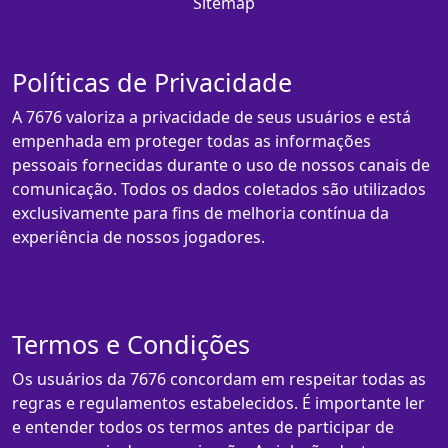
Sitemap
Políticas de Privacidade
A 7676 valoriza a privacidade de seus usuários e está
empenhada em proteger todas as informações
pessoais fornecidas durante o uso de nossos canais de
comunicação. Todos os dados coletados são utilizados
exclusivamente para fins de melhoria contínua da
experiência de nossos jogadores.
Termos e Condições
Os usuários da 7676 concordam em respeitar todas as
regras e regulamentos estabelecidos. É importante ler
e entender todos os termos antes de participar de