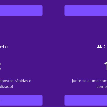
reto
👥 
t
espostas rápidas e
Junte-se a uma com
lizado!
compa
e