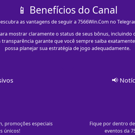
📱 Benefícios do Canal
escubra as vantagens de seguir a 7566Win.Com no Telegr
ara mostrar claramente o status de seus bônus, incluindo o
a transparência garante que você sempre saiba exatamente 
possa planejar sua estratégia de jogo adequadamente.
sivos
📢 Notí
m, promoções especiais
Fique por dentro d
s únicos!
eventos da 7