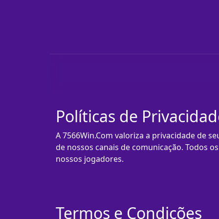
Políticas de Privacida
A 7566Win.Com valoriza a privacidade de s
de nossos canais de comunicação. Todos os 
nossos jogadores.
Termos e Condições