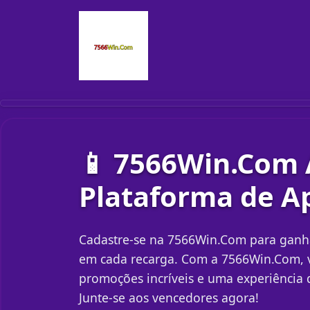
📱 7566Win.Com 
Plataforma de A
Cadastre-se na 7566Win.Com para ganh
em cada recarga. Com a 7566Win.Com, 
promoções incríveis e uma experiência d
Junte-se aos vencedores agora!