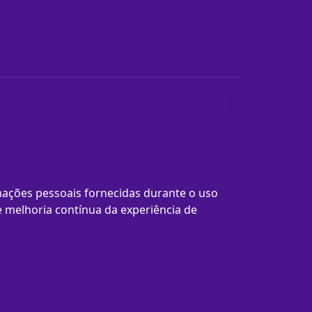
mações pessoais fornecidas durante o uso
e melhoria contínua da experiência de