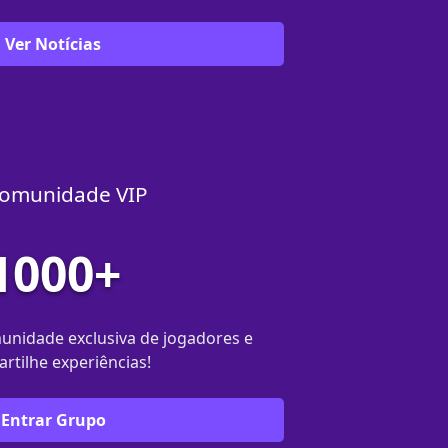
Ver Notícias
Comunidade VIP
1000+
unidade exclusiva de jogadores e
rtilhe experiências!
Entrar Grupo