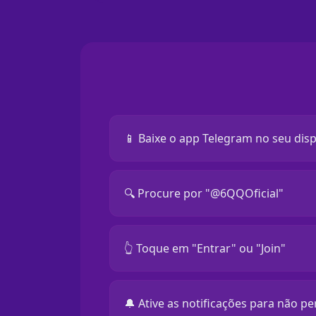
📱 Baixe o app Telegram no seu disp
🔍 Procure por "@6QQOficial"
👆 Toque em "Entrar" ou "Join"
🔔 Ative as notificações para não p