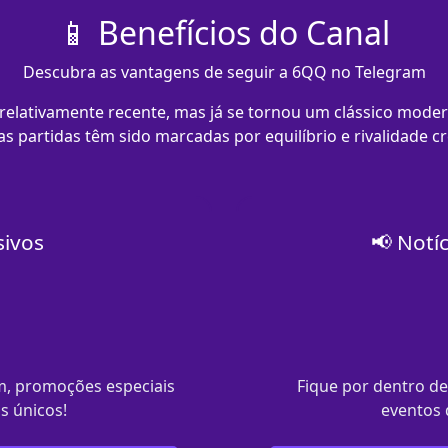
📱 Benefícios do Canal
Descubra as vantagens de seguir a 6QQ no Telegram
 é relativamente recente, mas já se tornou um clássico mo
 as partidas têm sido marcadas por equilíbrio e rivalidade c
sivos
📢 Notí
m, promoções especiais
Fique por dentro d
s únicos!
eventos 