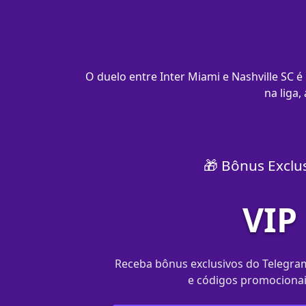
O duelo entre Inter Miami e Nashville SC
na liga,
🎁 Bônus Exclu
VIP
Receba bônus exclusivos do Telegra
e códigos promocionai