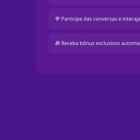
💬 Participe das conversas e interaj
🎁 Receba bônus exclusivos autom