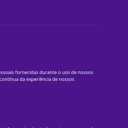
ssoais fornecidas durante o uso de nossos
 contínua da experiência de nossos