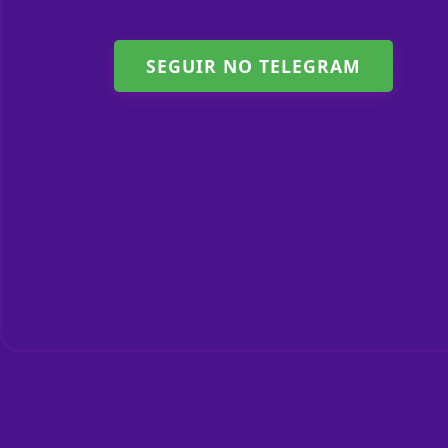
SEGUIR NO TELEGRAM