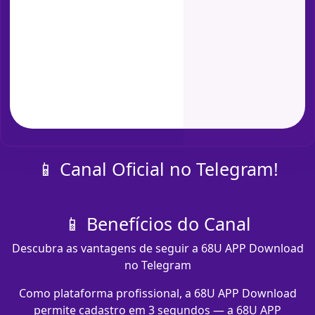
📱 Canal Oficial no Telegram!
📱 Benefícios do Canal
Descubra as vantagens de seguir a 68U APP Download
no Telegram
Como plataforma profissional, a 68U APP Download
permite cadastro em 3 segundos — a 68U APP