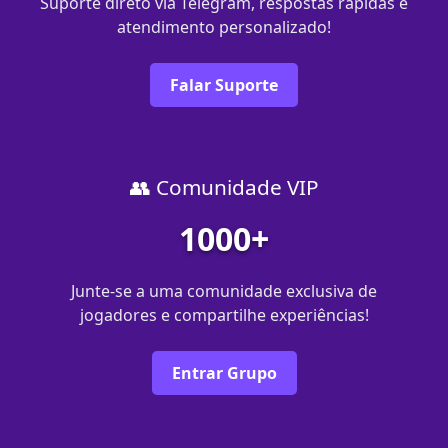
Suporte direto via Telegram, respostas rápidas e
atendimento personalizado!
Falar Suporte
👥 Comunidade VIP
1000+
Junte-se a uma comunidade exclusiva de
jogadores e compartilhe experiências!
Entrar Grupo