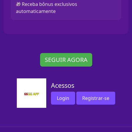
🎁 Receba bônus exclusivos
automaticamente
SEGUIR AGORA
Acessos
Login
Registrar-se