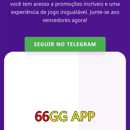
você tem acesso a promoções incríveis e uma
experiência de jogo inigualável. Junte-se aos
vencedores agora!
SEGUIR NO TELEGRAM