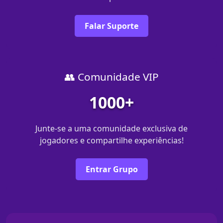
Falar Suporte
👥 Comunidade VIP
1000+
Junte-se a uma comunidade exclusiva de
jogadores e compartilhe experiências!
Entrar Grupo