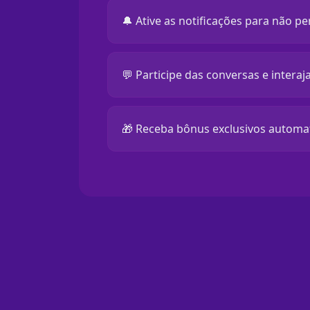
🔔 Ative as notificações para não p
💬 Participe das conversas e interaj
🎁 Receba bônus exclusivos autom