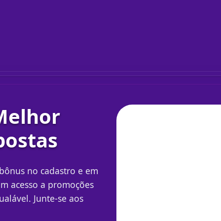
Melhor
postas
 bônus no cadastro e em
tem acesso a promoções
ualável. Junte-se aos