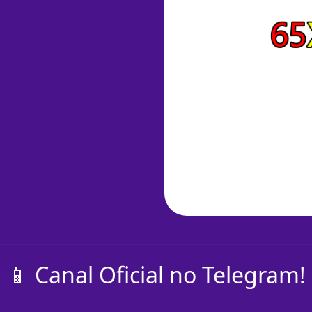
📱 Canal Oficial no Telegram!