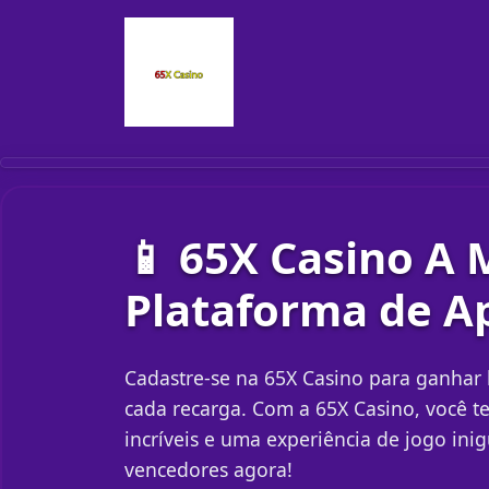
📱 65X Casino A 
Plataforma de A
Cadastre-se na 65X Casino para ganhar
cada recarga. Com a 65X Casino, você 
incríveis e uma experiência de jogo inig
vencedores agora!