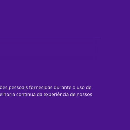
ões pessoais fornecidas durante o uso de
elhoria contínua da experiência de nossos