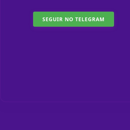
SEGUIR NO TELEGRAM