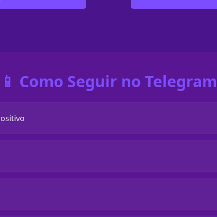
📱 Como Seguir no Telegram
ositivo
"