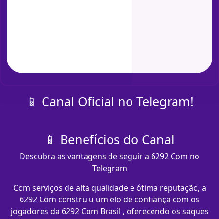
📱 Canal Oficial no Telegram!
📱 Benefícios do Canal
Descubra as vantagens de seguir a 6292 Com no
Telegram
Com serviços de alta qualidade e ótima reputação, a
6292 Com construiu um elo de confiança com os
jogadores da 6292 Com Brasil , oferecendo os saques