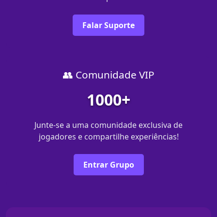
Falar Suporte
👥 Comunidade VIP
1000+
Junte-se a uma comunidade exclusiva de
jogadores e compartilhe experiências!
Entrar Grupo