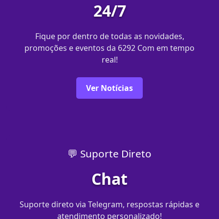
24/7
Fique por dentro de todas as novidades,
promoções e eventos da 6292 Com em tempo
real!
Ver Notícias
💬 Suporte Direto
Chat
Suporte direto via Telegram, respostas rápidas e
atendimento personalizado!