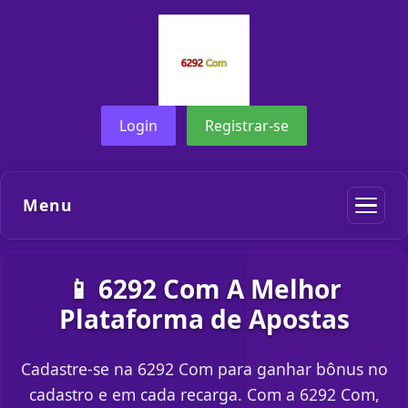
Login
Registrar-se
Menu
📱 6292 Com A Melhor
Plataforma de Apostas
Cadastre-se na 6292 Com para ganhar bônus no
cadastro e em cada recarga. Com a 6292 Com,