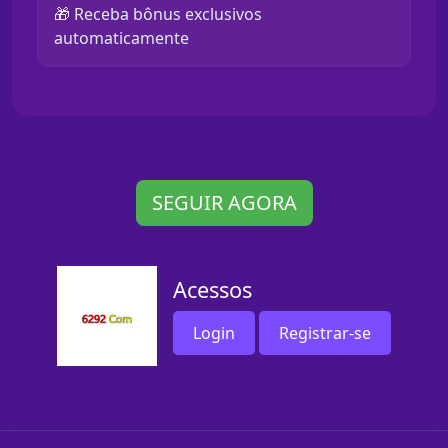
🎁 Receba bônus exclusivos
automaticamente
SEGUIR AGORA
Acessos
Login
Registrar-se