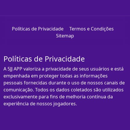
Políticas de Privacidade
Termos e Condições
Sitemap
Políticas de Privacidade
A 5JJ APP valoriza a privacidade de seus usuários e está
empenhada em proteger todas as informações
pessoais fornecidas durante o uso de nossos canais de
comunicação. Todos os dados coletados são utilizados
exclusivamente para fins de melhoria contínua da
experiência de nossos jogadores.