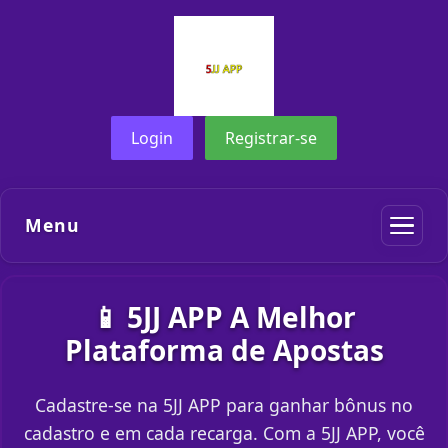
Login
Registrar-se
Menu
📱 5JJ APP A Melhor
Plataforma de Apostas
Cadastre-se na 5JJ APP para ganhar bônus no
cadastro e em cada recarga. Com a 5JJ APP, você