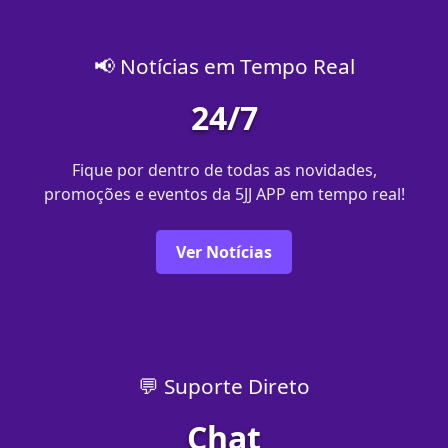
📢 Notícias em Tempo Real
24/7
Fique por dentro de todas as novidades,
promoções e eventos da 5JJ APP em tempo real!
Ver Notícias
💬 Suporte Direto
Chat