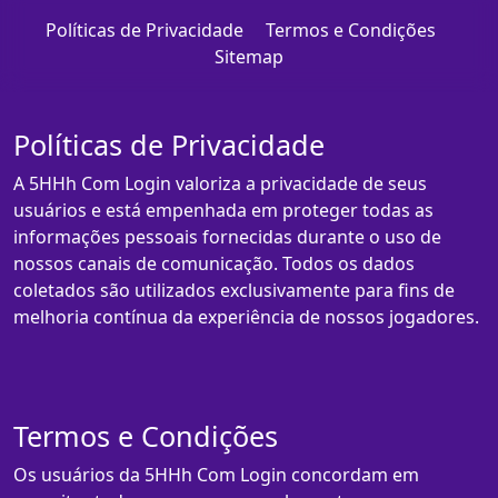
Políticas de Privacidade
Termos e Condições
Sitemap
Políticas de Privacidade
A 5HHh Com Login valoriza a privacidade de seus
usuários e está empenhada em proteger todas as
informações pessoais fornecidas durante o uso de
nossos canais de comunicação. Todos os dados
coletados são utilizados exclusivamente para fins de
melhoria contínua da experiência de nossos jogadores.
Termos e Condições
Os usuários da 5HHh Com Login concordam em