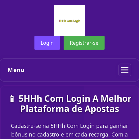
Login
Registrar-se
Menu
📱 5HHh Com Login A Melhor
Plataforma de Apostas
Cadastre-se na 5HHh Com Login para ganhar
bônus no cadastro e em cada recarga. Com a