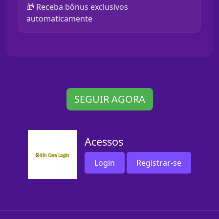
🎁 Receba bônus exclusivos
automaticamente
SEGUIR AGORA
Acessos
Login
Registrar-se