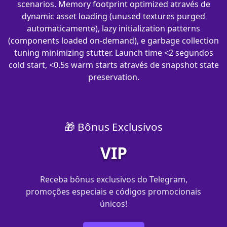
scenarios. Memory footprint optimized através de
dynamic asset loading (unused textures purged
automaticamente), lazy initialization patterns
(components loaded on-demand), e garbage collection
tuning minimizing stutter. Launch time <2 segundos
cold start, <0.5s warm starts através de snapshot state
preservation.
🎁 Bônus Exclusivos
VIP
Receba bônus exclusivos do Telegram,
promoções especiais e códigos promocionais
únicos!