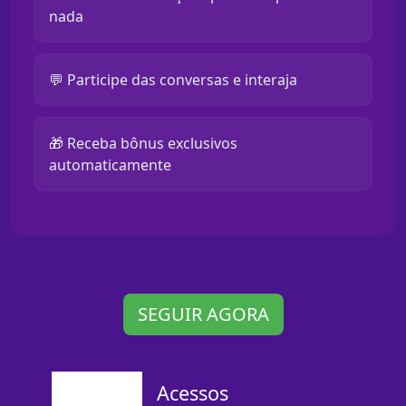
nada
💬 Participe das conversas e interaja
🎁 Receba bônus exclusivos
automaticamente
SEGUIR AGORA
Acessos