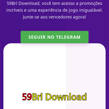
59Brl Download, você tem acesso a promoções
incríveis e uma experiência de jogo inigualável.
Junte-se aos vencedores agora!
SEGUIR NO TELEGRAM