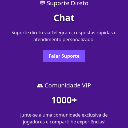
💬 Suporte Direto
Chat
Suporte direto via Telegram, respostas rápidas e
atendimento personalizado!
Falar Suporte
👥 Comunidade VIP
1000+
Junte-se a uma comunidade exclusiva de
jogadores e compartilhe experiências!