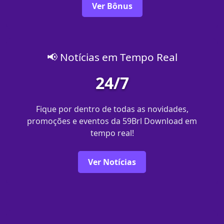
Ver Bônus
📢 Notícias em Tempo Real
24/7
Fique por dentro de todas as novidades,
promoções e eventos da 59Brl Download em
tempo real!
Ver Notícias