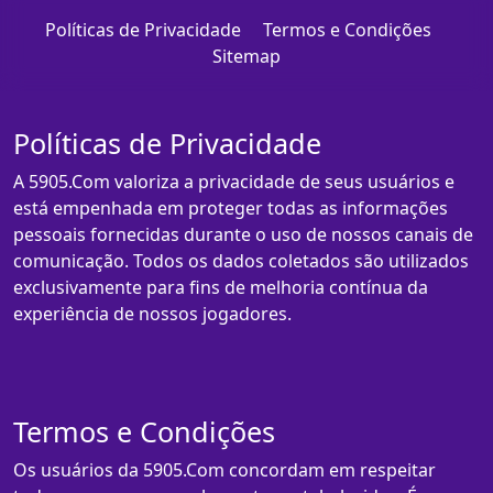
Políticas de Privacidade
Termos e Condições
Sitemap
Políticas de Privacidade
A 5905.Com valoriza a privacidade de seus usuários e
está empenhada em proteger todas as informações
pessoais fornecidas durante o uso de nossos canais de
comunicação. Todos os dados coletados são utilizados
exclusivamente para fins de melhoria contínua da
experiência de nossos jogadores.
Termos e Condições
Os usuários da 5905.Com concordam em respeitar