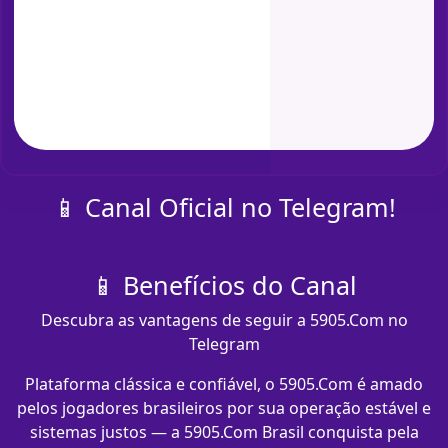
📱 Canal Oficial no Telegram!
📱 Benefícios do Canal
Descubra as vantagens de seguir a 5905.Com no
Telegram
Plataforma clássica e confiável, o 5905.Com é amado
pelos jogadores brasileiros por sua operação estável e
sistemas justos — a 5905.Com Brasil conquista pela