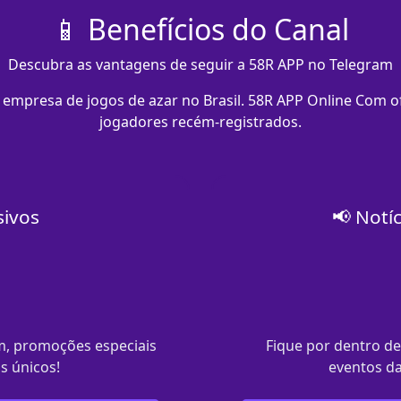
📱 Benefícios do Canal
Descubra as vantagens de seguir a 58R APP no Telegram
mpresa de jogos de azar no Brasil. 58R APP Online Com 
jogadores recém-registrados.
sivos
📢 Notí
m, promoções especiais
Fique por dentro d
s únicos!
eventos d