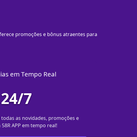
oferece promoções e bônus atraentes para
cias em Tempo Real
24/7
e todas as novidades, promoções e
a 58R APP em tempo real!