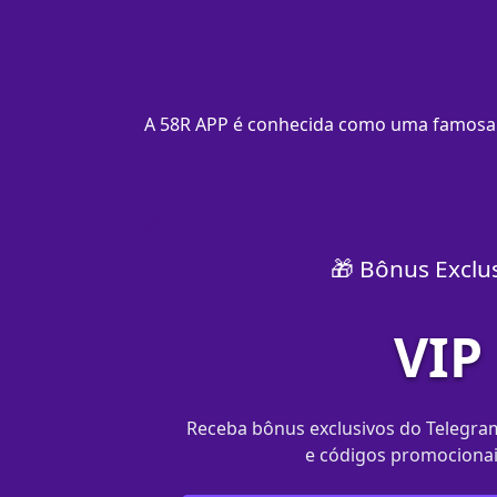
A 58R APP é conhecida como uma famosa e
🎁 Bônus Exclu
VIP
Receba bônus exclusivos do Telegra
e códigos promocionai