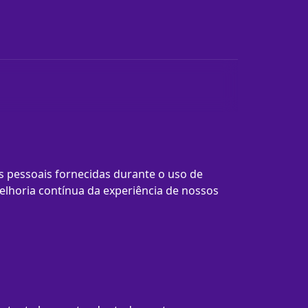
s pessoais fornecidas durante o uso de
elhoria contínua da experiência de nossos