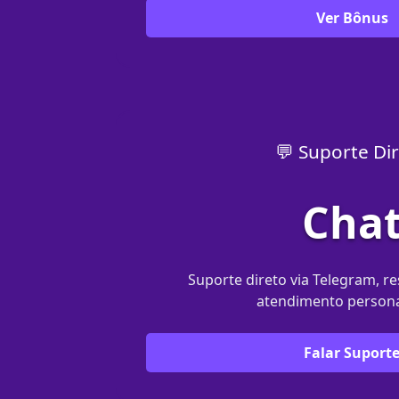
Ver Bônus
💬 Suporte Di
Cha
Suporte direto via Telegram, r
atendimento persona
Falar Suport