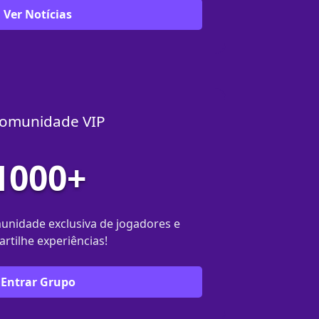
Ver Notícias
Comunidade VIP
1000+
unidade exclusiva de jogadores e
rtilhe experiências!
Entrar Grupo