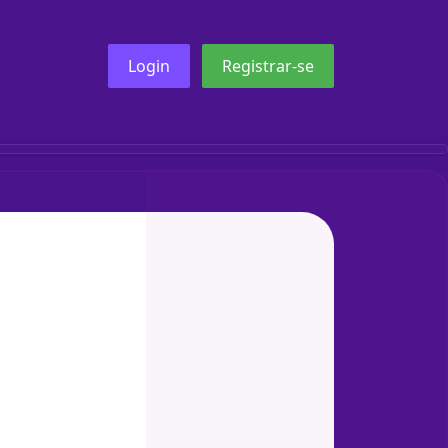
Login
Registrar-se