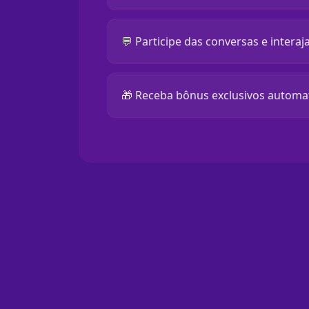
💬 Participe das conversas e interaj
🎁 Receba bônus exclusivos autom