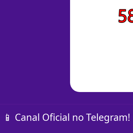
📱 Canal Oficial no Telegram!