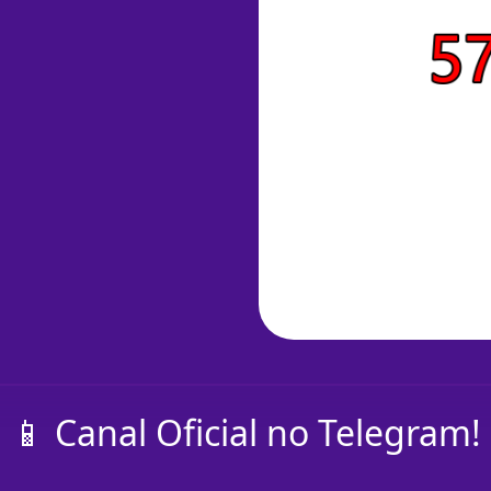
📱 Canal Oficial no Telegram!