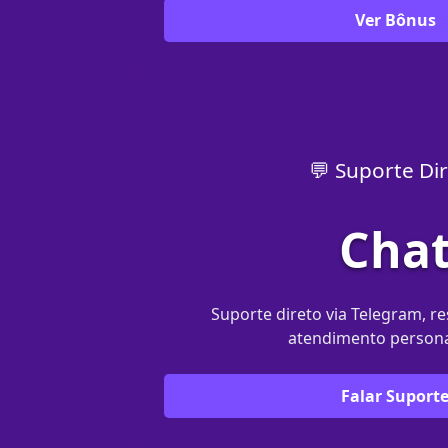
Ver Bônus
💬 Suporte Di
Cha
Suporte direto via Telegram, r
atendimento persona
Falar Suport