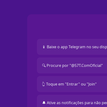
📱 Baixe o app Telegram no seu disp
🔍 Procure por "@57T.ComOficial"
👆 Toque em "Entrar" ou "Join"
🔔 Ative as notificações para não p