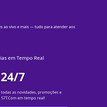
ês ao vivo e mais — tudo para atender aos
cias em Tempo Real
24/7
e todas as novidades, promoções e
 57T.Com em tempo real!