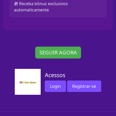
🎁 Receba bônus exclusivos
automaticamente
SEGUIR AGORA
Acessos
Login
Registrar-se