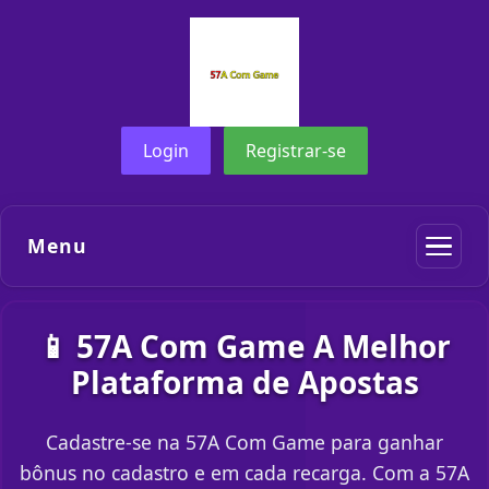
Login
Registrar-se
Menu
📱 57A Com Game A Melhor
Plataforma de Apostas
Cadastre-se na 57A Com Game para ganhar
bônus no cadastro e em cada recarga. Com a 57A