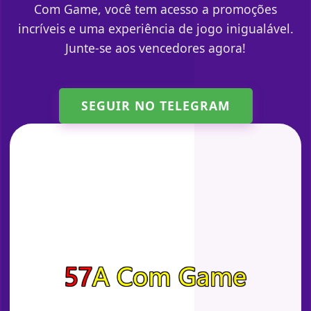
Com Game, você tem acesso a promoções
incríveis e uma experiência de jogo inigualável.
Junte-se aos vencedores agora!
SEGUIR NO TELEGRAM