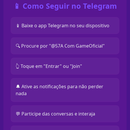
📱 Como Seguir no Telegram
📱 Baixe o app Telegram no seu dispositivo
🔍 Procure por "@57A Com GameOficial"
👆 Toque em "Entrar" ou "Join"
🔔 Ative as notificações para não perder
nada
💬 Participe das conversas e interaja