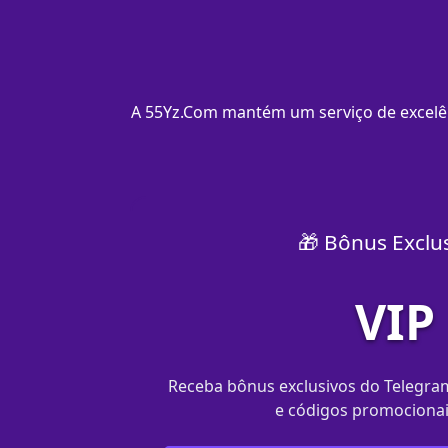
A 55Yz.Com mantém um serviço de excelên
🎁 Bônus Exclu
VIP
Receba bônus exclusivos do Telegra
e códigos promocionai