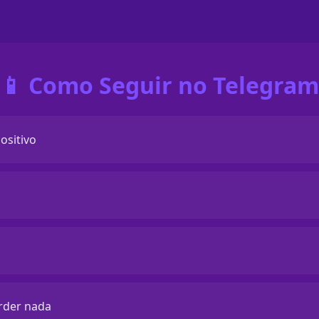
📱 Como Seguir no Telegram
ositivo
erder nada