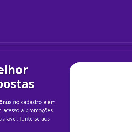
elhor
postas
ônus no cadastro e em
m acesso a promoções
ualável. Junte-se aos