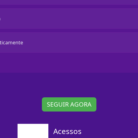
a
aticamente
SEGUIR AGORA
Acessos