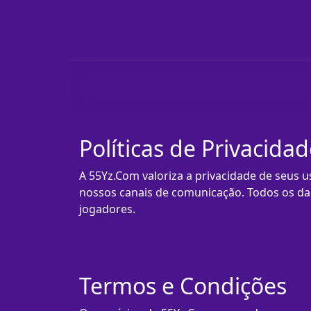
Políticas de Privacida
A 55Yz.Com valoriza a privacidade de seus 
nossos canais de comunicação. Todos os dad
jogadores.
Termos e Condições