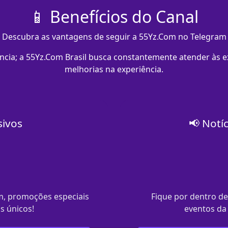
📱 Benefícios do Canal
Descubra as vantagens de seguir a 55Yz.Com no Telegram
cia; a 55Yz.Com Brasil busca constantemente atender às e
melhorias na experiência.
sivos
📢 Notí
m, promoções especiais
Fique por dentro d
s únicos!
eventos da