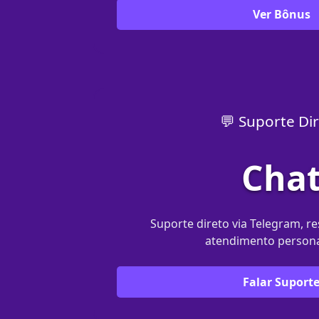
Ver Bônus
💬 Suporte Di
Cha
Suporte direto via Telegram, r
atendimento persona
Falar Suport