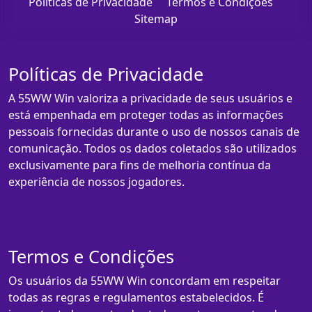
Políticas de Privacidade
Termos e Condições
Sitemap
Políticas de Privacidade
A 55WW Win valoriza a privacidade de seus usuários e
está empenhada em proteger todas as informações
pessoais fornecidas durante o uso de nossos canais de
comunicação. Todos os dados coletados são utilizados
exclusivamente para fins de melhoria contínua da
experiência de nossos jogadores.
Termos e Condições
Os usuários da 55WW Win concordam em respeitar
todas as regras e regulamentos estabelecidos. É