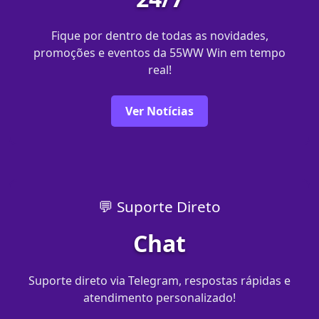
Fique por dentro de todas as novidades,
promoções e eventos da 55WW Win em tempo
real!
Ver Notícias
💬 Suporte Direto
Chat
Suporte direto via Telegram, respostas rápidas e
atendimento personalizado!