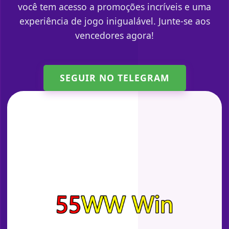
você tem acesso a promoções incríveis e uma
experiência de jogo inigualável. Junte-se aos
vencedores agora!
SEGUIR NO TELEGRAM