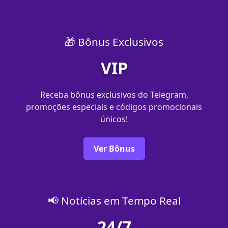
🎁 Bônus Exclusivos
VIP
Receba bônus exclusivos do Telegram,
promoções especiais e códigos promocionais
únicos!
Ver Bônus
📢 Notícias em Tempo Real
24/7