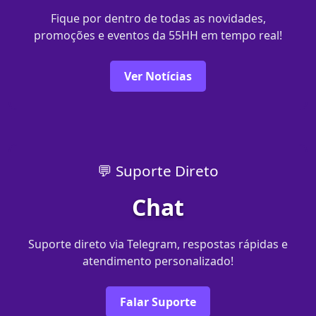
Fique por dentro de todas as novidades,
promoções e eventos da 55HH em tempo real!
Ver Notícias
💬 Suporte Direto
Chat
Suporte direto via Telegram, respostas rápidas e
atendimento personalizado!
Falar Suporte