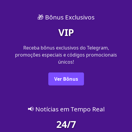
🎁 Bônus Exclusivos
VIP
Receba bônus exclusivos do Telegram,
promoções especiais e códigos promocionais
únicos!
Ver Bônus
📢 Notícias em Tempo Real
24/7