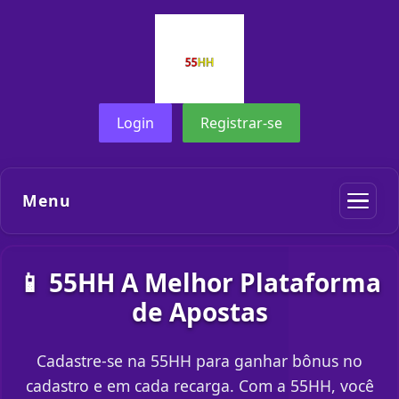
Login
Registrar-se
Menu
📱 55HH A Melhor Plataforma
de Apostas
Cadastre-se na 55HH para ganhar bônus no
cadastro e em cada recarga. Com a 55HH, você