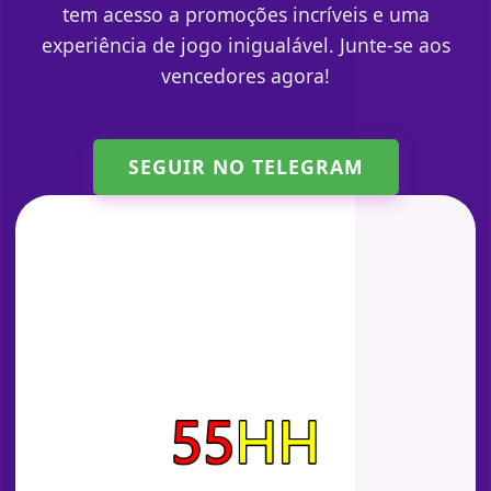
tem acesso a promoções incríveis e uma
experiência de jogo inigualável. Junte-se aos
vencedores agora!
SEGUIR NO TELEGRAM