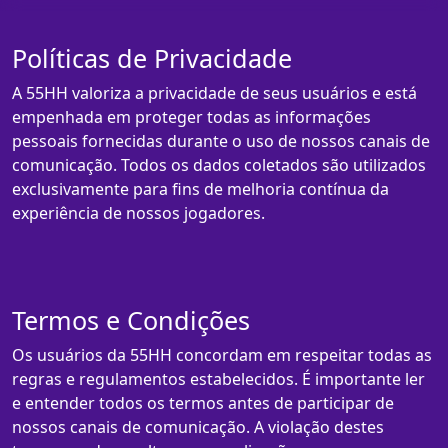
Políticas de Privacidade
A 55HH valoriza a privacidade de seus usuários e está
empenhada em proteger todas as informações
pessoais fornecidas durante o uso de nossos canais de
comunicação. Todos os dados coletados são utilizados
exclusivamente para fins de melhoria contínua da
experiência de nossos jogadores.
Termos e Condições
Os usuários da 55HH concordam em respeitar todas as
regras e regulamentos estabelecidos. É importante ler
e entender todos os termos antes de participar de
nossos canais de comunicação. A violação destes