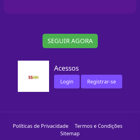
SEGUIR AGORA
Acessos
Login
Registrar-se
Políticas de Privacidade
Termos e Condições
Sitemap