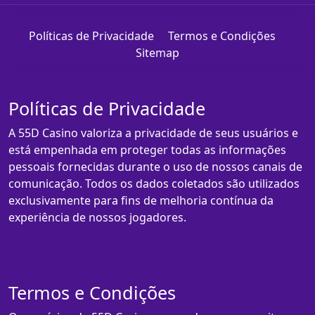
Políticas de Privacidade
Termos e Condições
Sitemap
Políticas de Privacidade
A 55D Casino valoriza a privacidade de seus usuários e
está empenhada em proteger todas as informações
pessoais fornecidas durante o uso de nossos canais de
comunicação. Todos os dados coletados são utilizados
exclusivamente para fins de melhoria contínua da
experiência de nossos jogadores.
Termos e Condições