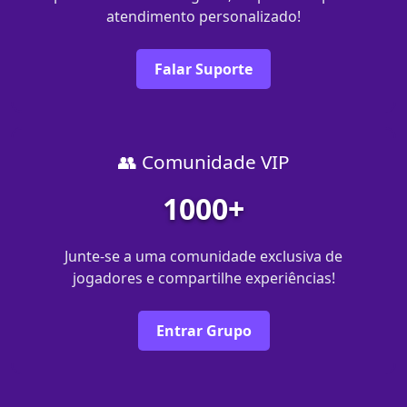
atendimento personalizado!
Falar Suporte
👥 Comunidade VIP
1000+
Junte-se a uma comunidade exclusiva de
jogadores e compartilhe experiências!
Entrar Grupo