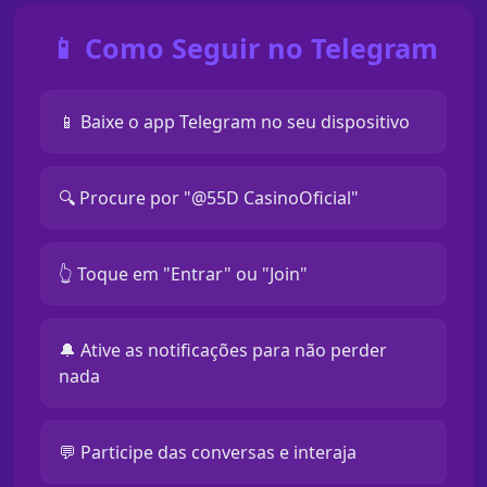
📱 Como Seguir no Telegram
📱 Baixe o app Telegram no seu dispositivo
🔍 Procure por "@55D CasinoOficial"
👆 Toque em "Entrar" ou "Join"
🔔 Ative as notificações para não perder
nada
💬 Participe das conversas e interaja