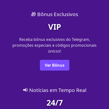
🎁 Bônus Exclusivos
VIP
Receba bônus exclusivos do Telegram,
promoções especiais e códigos promocionais
únicos!
Ver Bônus
📢 Notícias em Tempo Real
24/7