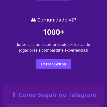
👥 Comunidade VIP
1000+
Junte-se a uma comunidade exclusiva de
jogadores e compartilhe experiências!
Entrar Grupo
📱 Como Seguir no Telegram