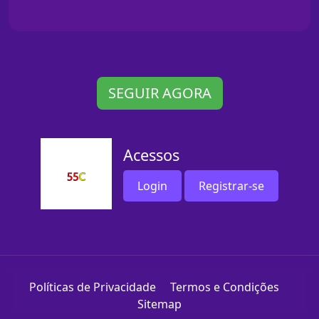
SEGUIR AGORA
Acessos
Login
Registrar-se
Políticas de Privacidade
Termos e Condições
Sitemap