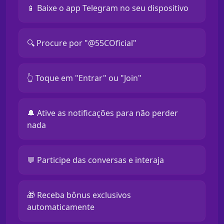
📱 Baixe o app Telegram no seu dispositivo
🔍 Procure por "@55COficial"
👆 Toque em "Entrar" ou "Join"
🔔 Ative as notificações para não perder
nada
💬 Participe das conversas e interaja
🎁 Receba bônus exclusivos
automaticamente