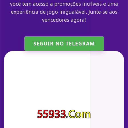
você tem acesso a promoções incríveis e uma
experiência de jogo inigualável. Junte-se aos
vencedores agora!
SEGUIR NO TELEGRAM