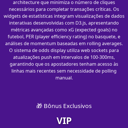
architecture que minimiza o número de cliques
necessários para completar transações críticas. Os
widgets de estatísticas integram visualizações de dados
interativas desenvolvidas com D3.js, apresentando
métricas avançadas como xG (expected goals) no
futebol, PER (player efficiency rating) no basquete, e
análises de momentum baseadas em rolling averages.
O sistema de odds display utiliza web sockets para
atualizações push em intervalos de 100-300ms,
garantindo que os apostadores tenham acesso às
linhas mais recentes sem necessidade de polling
manual.
🎁 Bônus Exclusivos
VIP