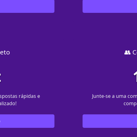
reto
👥 
t
espostas rápidas e
Junte-se a uma com
lizado!
compa
e