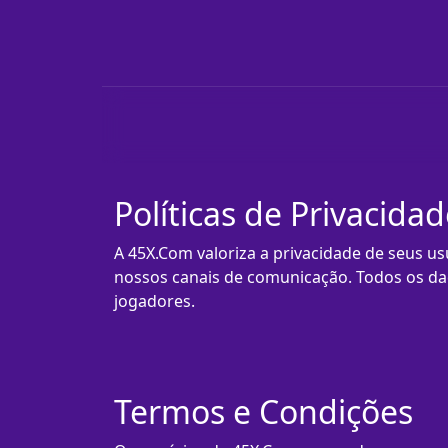
Políticas de Privacida
A 45X.Com valoriza a privacidade de seus u
nossos canais de comunicação. Todos os dad
jogadores.
Termos e Condições