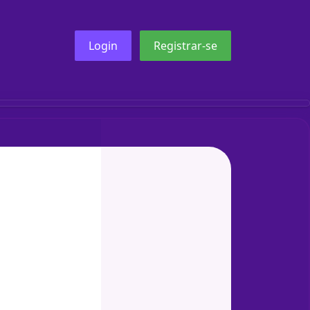
Login
Registrar-se