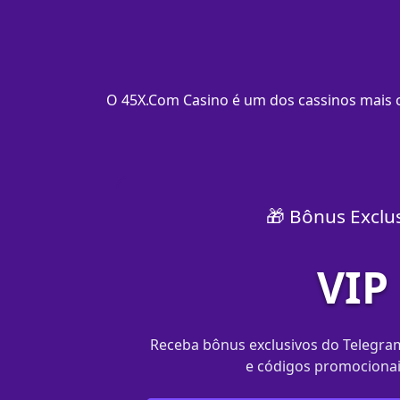
O 45X.Com Casino é um dos cassinos mais c
🎁 Bônus Exclu
VIP
Receba bônus exclusivos do Telegra
e códigos promocionai