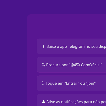
📱 Baixe o app Telegram no seu disp
🔍 Procure por "@45X.ComOficial"
👆 Toque em "Entrar" ou "Join"
🔔 Ative as notificações para não p