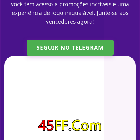
você tem acesso a promoções incríveis e uma
experiência de jogo inigualável. Junte-se aos
vencedores agora!
SEGUIR NO TELEGRAM