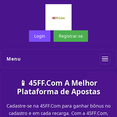
Login
Registrar-se
Menu
📱 45FF.Com A Melhor
Plataforma de Apostas
Cadastre-se na 45FF.Com para ganhar bônus no
cadastro e em cada recarga. Com a 45FF.Com,