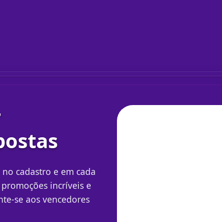
r
postas
 no cadastro e em cada
 promoções incríveis e
unte-se aos vencedores