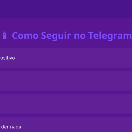
📱 Como Seguir no Telegram
ositivo
erder nada