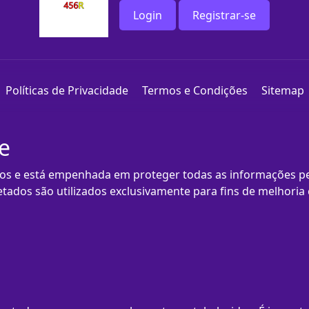
Login
Registrar-se
Políticas de Privacidade
Termos e Condições
Sitemap
de
rios e está empenhada em proteger todas as informações p
tados são utilizados exclusivamente para fins de melhoria