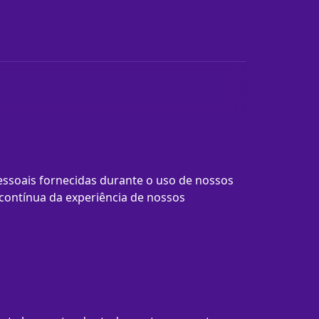
essoais fornecidas durante o uso de nossos
 contínua da experiência de nossos