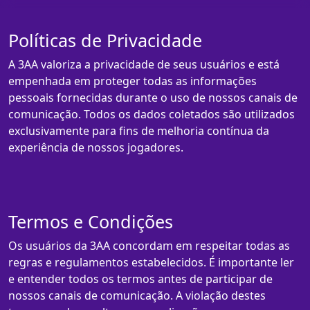
Políticas de Privacidade
A 3AA valoriza a privacidade de seus usuários e está
empenhada em proteger todas as informações
pessoais fornecidas durante o uso de nossos canais de
comunicação. Todos os dados coletados são utilizados
exclusivamente para fins de melhoria contínua da
experiência de nossos jogadores.
Termos e Condições
Os usuários da 3AA concordam em respeitar todas as
regras e regulamentos estabelecidos. É importante ler
e entender todos os termos antes de participar de
nossos canais de comunicação. A violação destes