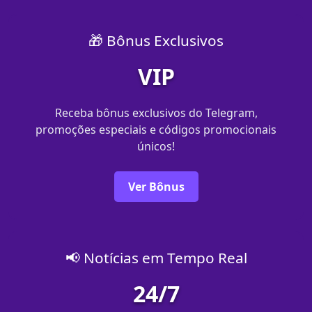
🎁 Bônus Exclusivos
VIP
Receba bônus exclusivos do Telegram,
promoções especiais e códigos promocionais
únicos!
Ver Bônus
📢 Notícias em Tempo Real
24/7