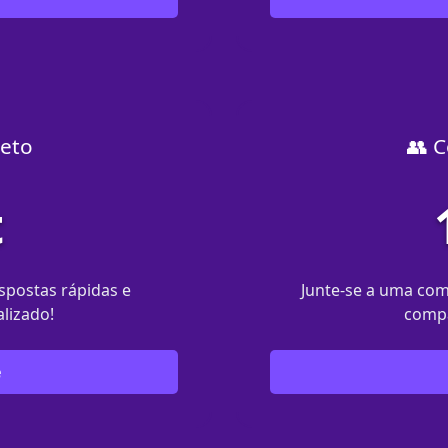
reto
👥 
t
espostas rápidas e
Junte-se a uma com
lizado!
compa
e