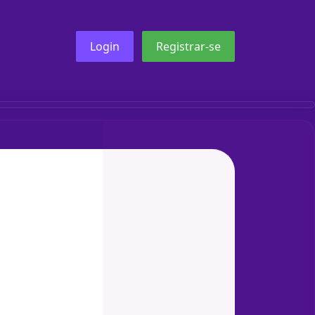
Login
Registrar-se