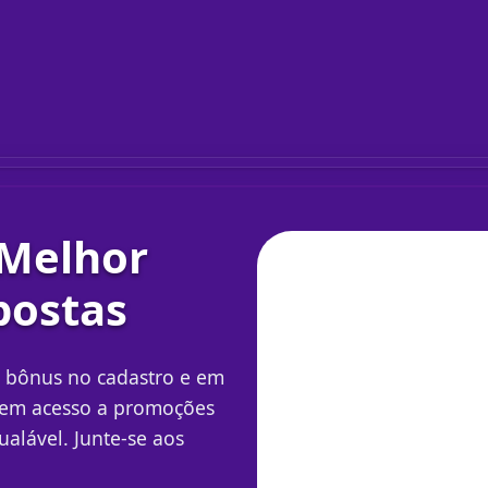
 Melhor
postas
 bônus no cadastro e em
tem acesso a promoções
ualável. Junte-se aos