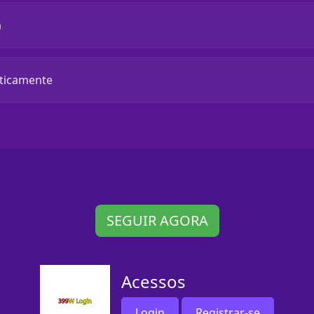
a
aticamente
SEGUIR AGORA
Acessos
Login
Registrar-se