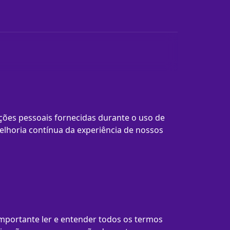
ções pessoais fornecidas durante o uso de
elhoria contínua da experiência de nossos
mportante ler e entender todos os termos