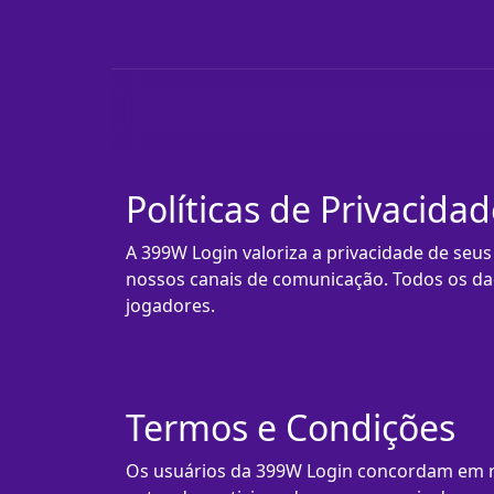
Políticas de Privacida
A 399W Login valoriza a privacidade de seu
nossos canais de comunicação. Todos os dad
jogadores.
Termos e Condições
Os usuários da 399W Login concordam em re