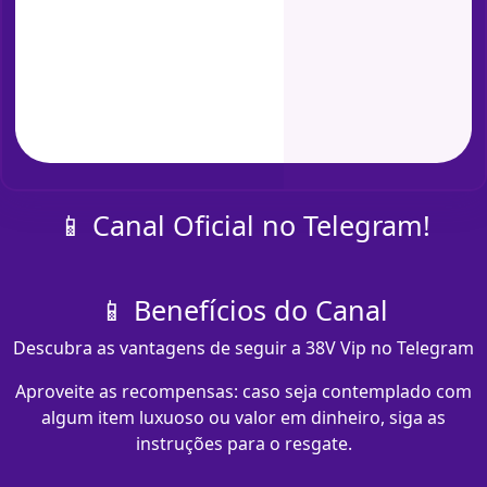
📱 Canal Oficial no Telegram!
📱 Benefícios do Canal
Descubra as vantagens de seguir a 38V Vip no Telegram
Aproveite as recompensas: caso seja contemplado com
algum item luxuoso ou valor em dinheiro, siga as
instruções para o resgate.