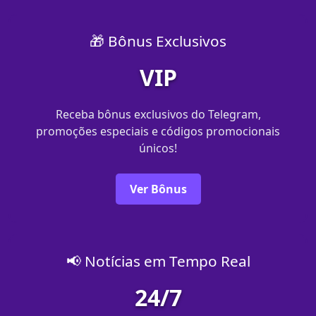
🎁 Bônus Exclusivos
VIP
Receba bônus exclusivos do Telegram,
promoções especiais e códigos promocionais
únicos!
Ver Bônus
📢 Notícias em Tempo Real
24/7