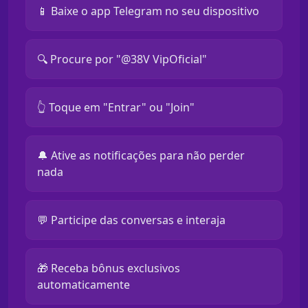
📱 Baixe o app Telegram no seu dispositivo
🔍 Procure por "@38V VipOficial"
👆 Toque em "Entrar" ou "Join"
🔔 Ative as notificações para não perder
nada
💬 Participe das conversas e interaja
🎁 Receba bônus exclusivos
automaticamente