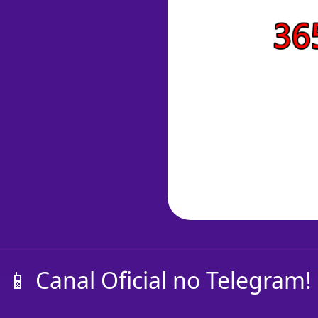
📱 Canal Oficial no Telegram!