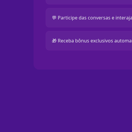
💬 Participe das conversas e interaj
🎁 Receba bônus exclusivos autom