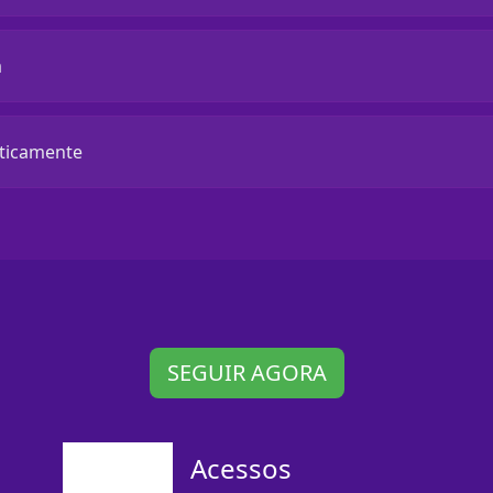
a
aticamente
SEGUIR AGORA
Acessos