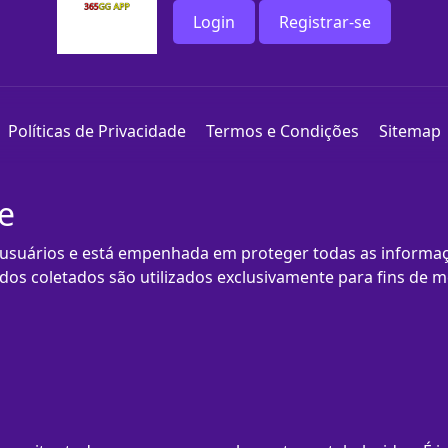
Login
Registrar-se
Políticas de Privacidade
Termos e Condições
Sitemap
de
s usuários e está empenhada em proteger todas as informaç
os coletados são utilizados exclusivamente para fins de m