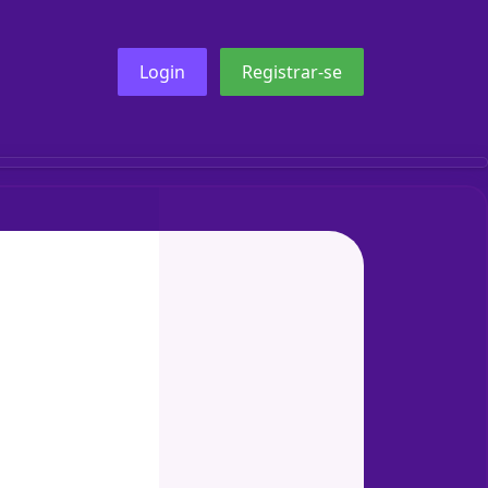
Login
Registrar-se