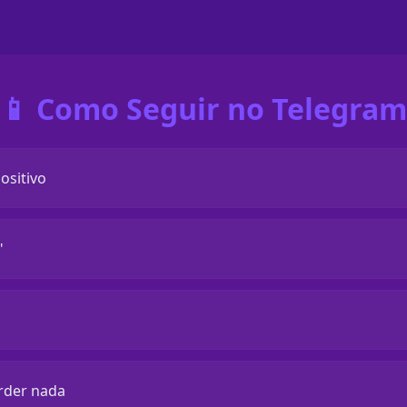
📱 Como Seguir no Telegram
ositivo
"
erder nada