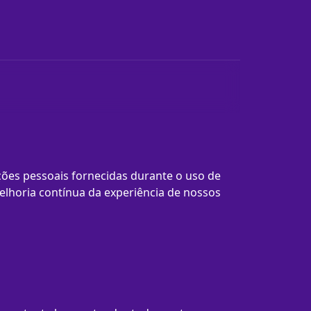
ões pessoais fornecidas durante o uso de
elhoria contínua da experiência de nossos