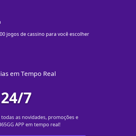
m
00 jogos de cassino para você escolher
cias em Tempo Real
24/7
e todas as novidades, promoções e
365GG APP em tempo real!