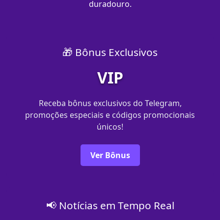
duradouro.
🎁 Bônus Exclusivos
VIP
Receba bônus exclusivos do Telegram,
promoções especiais e códigos promocionais
únicos!
Ver Bônus
📢 Notícias em Tempo Real