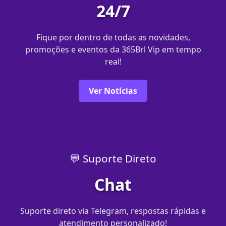
24/7
Fique por dentro de todas as novidades,
promoções e eventos da 365Brl Vip em tempo
real!
Ver Notícias
💬 Suporte Direto
Chat
Suporte direto via Telegram, respostas rápidas e
atendimento personalizado!