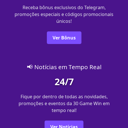
Receba bônus exclusivos do Telegram,
promoções especiais e códigos promocionais
únicos!
Ver Bônus
📢 Notícias em Tempo Real
24/7
Fique por dentro de todas as novidades,
promoções e eventos da 30 Game Win em
tempo real!
Ver Notícias