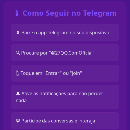
📱 Como Seguir no Telegram
📱 Baixe o app Telegram no seu dispositivo
🔍 Procure por "@27QQ.ComOficial"
👆 Toque em "Entrar" ou "Join"
🔔 Ative as notificações para não perder
nada
💬 Participe das conversas e interaja