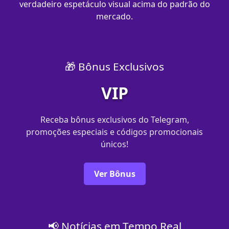
verdadeiro espetáculo visual acima do padrão do
mercado.
🎁 Bônus Exclusivos
VIP
Receba bônus exclusivos do Telegram,
promoções especiais e códigos promocionais
únicos!
Ver Bônus
📢 Notícias em Tempo Real