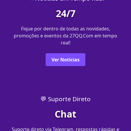
24/7
Fique por dentro de todas as novidades,
promoções e eventos da 27QQ.Com em tempo
real!
Ver Notícias
💬 Suporte Direto
Chat
Suporte direto via Telegram, respostas rápidas e