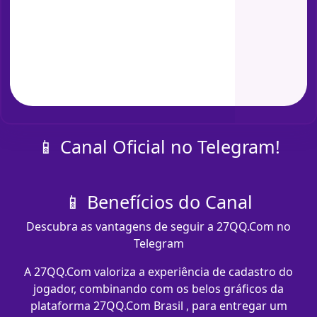
📱 Canal Oficial no Telegram!
📱 Benefícios do Canal
Descubra as vantagens de seguir a 27QQ.Com no
Telegram
A 27QQ.Com valoriza a experiência de cadastro do
jogador, combinando com os belos gráficos da
plataforma 27QQ.Com Brasil , para entregar um