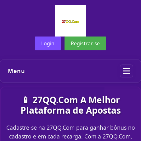
Login
Registrar-se
Menu
📱 27QQ.Com A Melhor
Plataforma de Apostas
Cadastre-se na 27QQ.Com para ganhar bônus no
cadastro e em cada recarga. Com a 27QQ.Com,