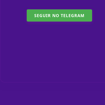
SEGUIR NO TELEGRAM