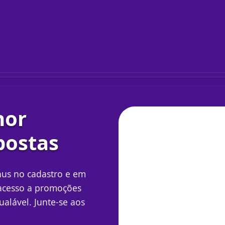
hor
postas
nus no cadastro e em
 acesso a promoções
ualável. Junte-se aos