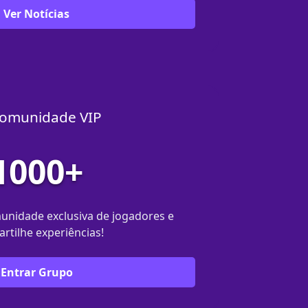
Ver Notícias
Comunidade VIP
1000+
unidade exclusiva de jogadores e
rtilhe experiências!
Entrar Grupo