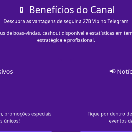
📱 Benefícios do Canal
Descubra as vantagens de seguir a 27B Vip no Telegram
nus de boas-vindas, cashout disponível e estatísticas em te
estratégica e profissional.
sivos
📢 Notí
m, promoções especiais
Fique por dentro d
s únicos!
eventos d