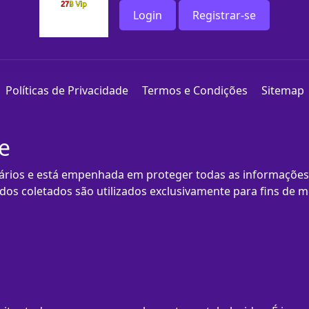
Login
Registrar-se
Políticas de Privacidade
Termos e Condições
Sitemap
de
suários e está empenhada em proteger todas as informações
os coletados são utilizados exclusivamente para fins de m