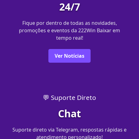
24/7
Fique por dentro de todas as novidades,
promoções e eventos da 222Win Baixar em
tempo real!
Ver Notícias
💬 Suporte Direto
Chat
Suporte direto via Telegram, respostas rápidas e
atendimento personalizado!