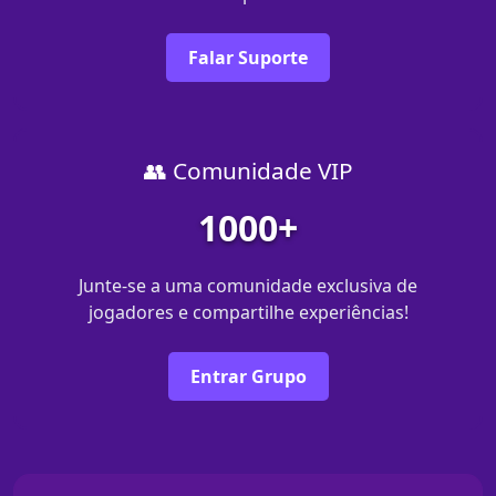
Falar Suporte
👥 Comunidade VIP
1000+
Junte-se a uma comunidade exclusiva de
jogadores e compartilhe experiências!
Entrar Grupo