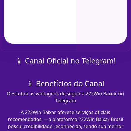
📱 Canal Oficial no Telegram!
📱 Benefícios do Canal
Descubra as vantagens de seguir a 222Win Baixar no
Telegram
A 222Win Baixar oferece serviços oficiais
recomendados — a plataforma 222Win Baixar Brasil
possui credibilidade reconhecida, sendo sua melhor