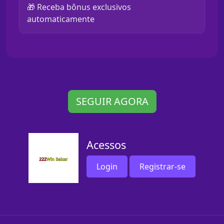
🎁 Receba bônus exclusivos
automaticamente
SEGUIR AGORA
Acessos
Login
Registrar-se