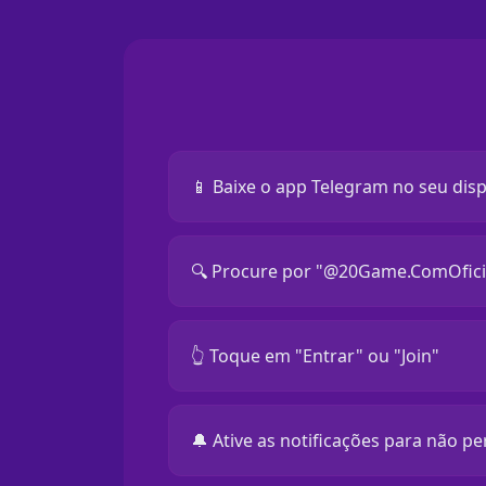
📱 Baixe o app Telegram no seu disp
🔍 Procure por "@20Game.ComOfici
👆 Toque em "Entrar" ou "Join"
🔔 Ative as notificações para não p