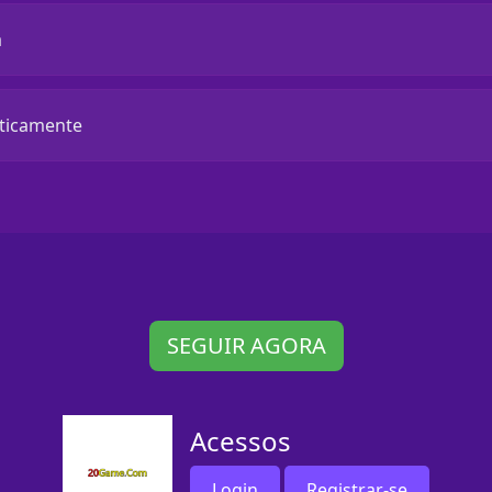
a
aticamente
SEGUIR AGORA
Acessos
Login
Registrar-se