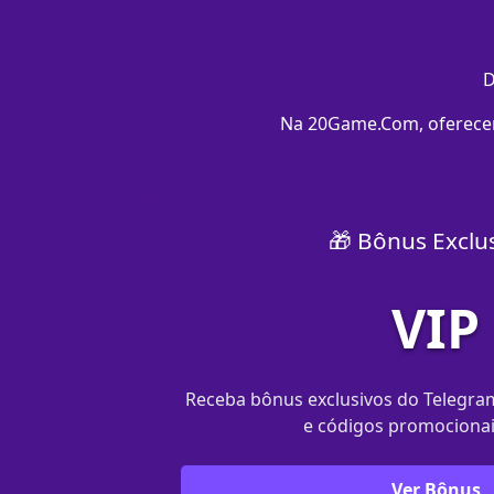
D
Na 20Game.Com, oferecemo
🎁 Bônus Exclu
VIP
Receba bônus exclusivos do Telegra
e códigos promocionai
Ver Bônus