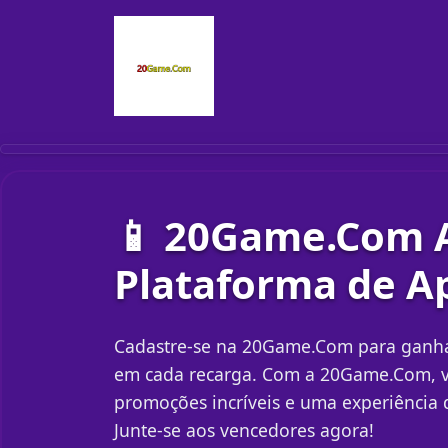
📱 20Game.Com 
Plataforma de A
Cadastre-se na 20Game.Com para ganha
em cada recarga. Com a 20Game.Com, v
promoções incríveis e uma experiência d
Junte-se aos vencedores agora!