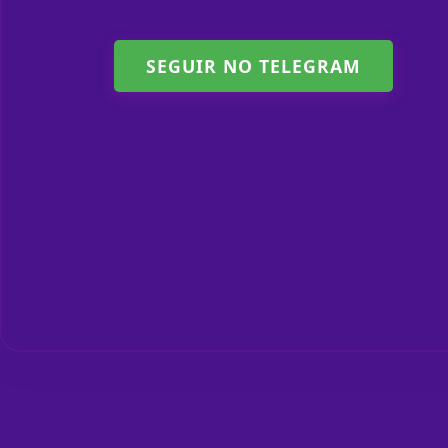
SEGUIR NO TELEGRAM