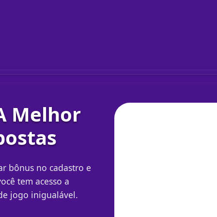
A Melhor
postas
r bônus no cadastro e
ocê tem acesso a
e jogo inigualável.