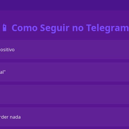
📱 Como Seguir no Telegram
ositivo
al"
erder nada