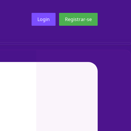
Login
Registrar-se