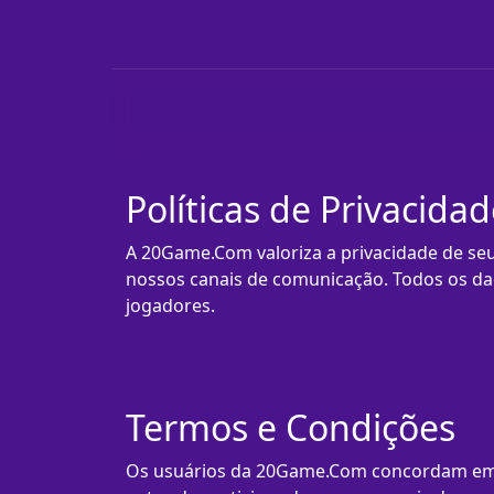
Políticas de Privacida
A 20Game.Com valoriza a privacidade de se
nossos canais de comunicação. Todos os dad
jogadores.
Termos e Condições
Os usuários da 20Game.Com concordam em re