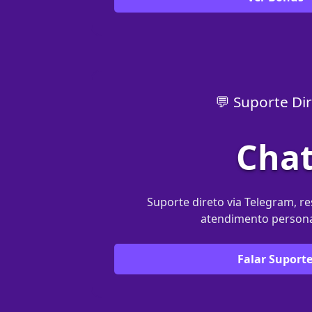
💬 Suporte Di
Cha
Suporte direto via Telegram, r
atendimento persona
Falar Suport