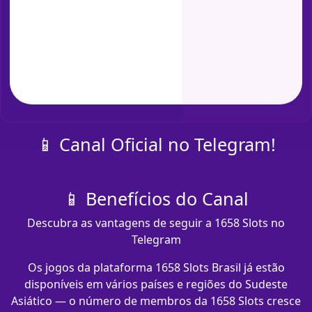
📱 Canal Oficial no Telegram!
📱 Benefícios do Canal
Descubra as vantagens de seguir a 1658 Slots no
Telegram
Os jogos da plataforma 1658 Slots Brasil já estão
disponíveis em vários países e regiões do Sudeste
Asiático — o número de membros da 1658 Slots cresce