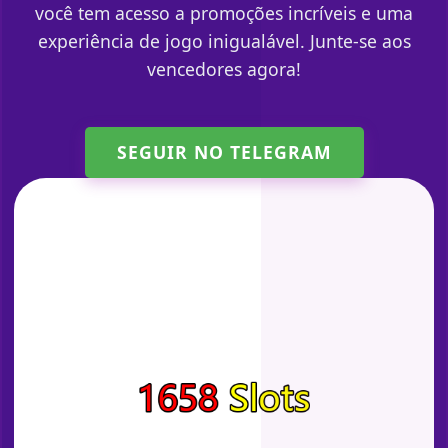
você tem acesso a promoções incríveis e uma
experiência de jogo inigualável. Junte-se aos
vencedores agora!
SEGUIR NO TELEGRAM