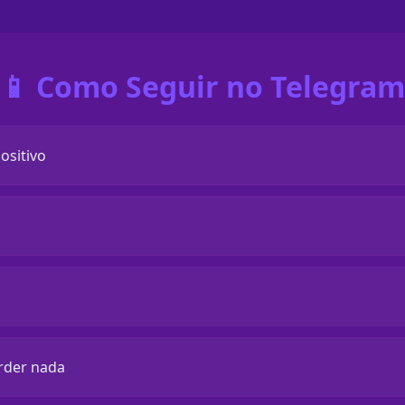
📱 Como Seguir no Telegram
ositivo
erder nada