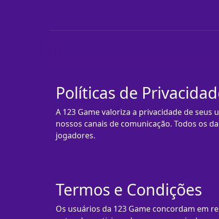
Políticas de Privacida
A 123 Game valoriza a privacidade de seus
nossos canais de comunicação. Todos os dad
jogadores.
Termos e Condições
Os usuários da 123 Game concordam em resp