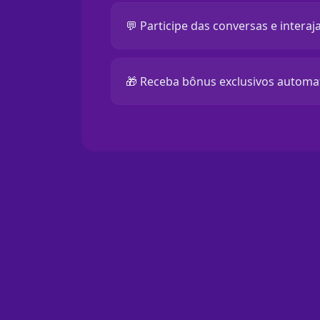
💬 Participe das conversas e interaj
🎁 Receba bônus exclusivos autom