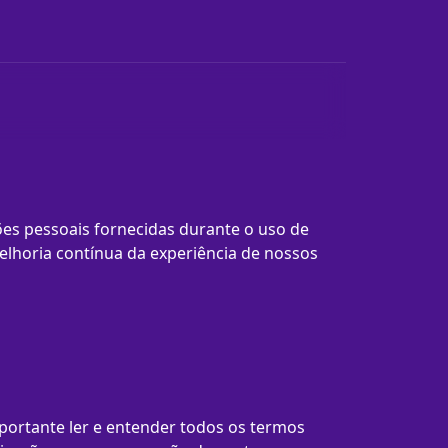
es pessoais fornecidas durante o uso de
elhoria contínua da experiência de nossos
portante ler e entender todos os termos