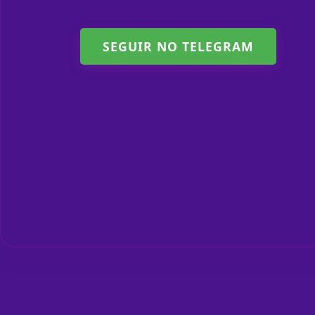
SEGUIR NO TELEGRAM