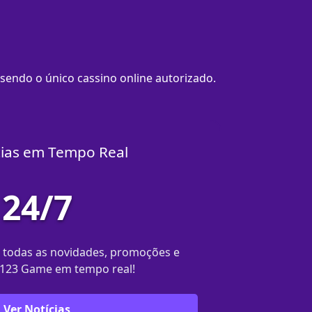
 sendo o único cassino online autorizado.
cias em Tempo Real
24/7
e todas as novidades, promoções e
 123 Game em tempo real!
Ver Notícias